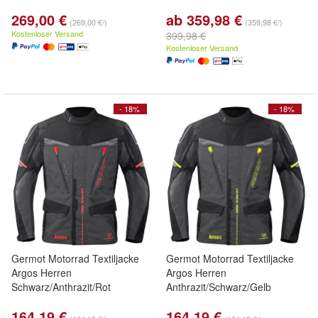
269,00 €
ab 359,98 €
(269,00 €/)
(359,98 €/)
Kostenloser Versand
399,98 €
Kostenloser Versand
- 18%
- 18%
Germot Motorrad Textiljacke
Germot Motorrad Textiljacke
Argos Herren
Argos Herren
Schwarz/Anthrazit/Rot
Anthrazit/Schwarz/Gelb
164,19 €
164,19 €