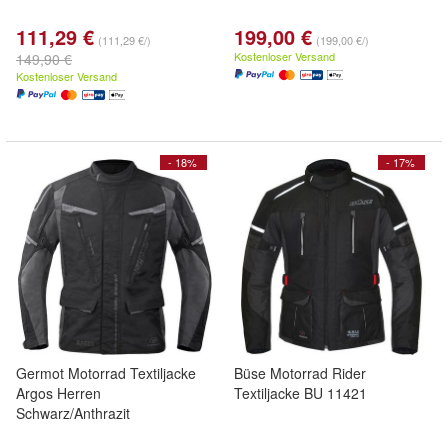
111,29 €
199,00 €
(111,29 €/)
(199,00 €/)
Kostenloser Versand
149,90 €
Kostenloser Versand
- 18%
- 17%
Germot Motorrad Textiljacke
Büse Motorrad Rider
Argos Herren
Textiljacke BU 11421
Schwarz/Anthrazit