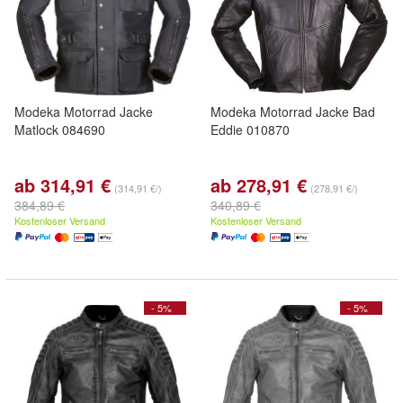
Modeka Motorrad Jacke
Modeka Motorrad Jacke Bad
Matlock 084690
Eddie 010870
ab 314,91 €
ab 278,91 €
(314,91 €/)
(278,91 €/)
384,89 €
340,89 €
Kostenloser Versand
Kostenloser Versand
- 5%
- 5%