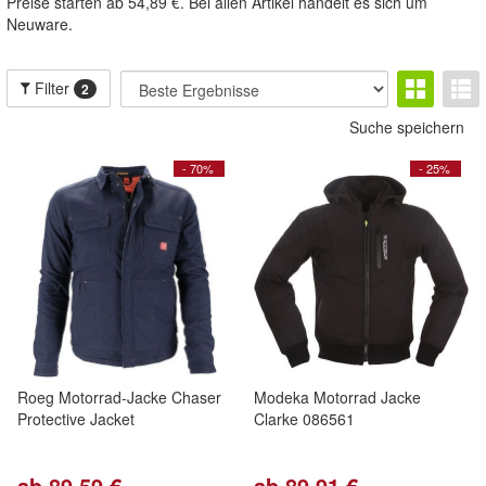
Preise starten ab 54,89 €. Bei allen Artikel handelt es sich um
Neuware.
Filter
2
Suche speichern
- 70%
- 25%
Roeg Motorrad-Jacke Chaser
Modeka Motorrad Jacke
Protective Jacket
Clarke 086561
ab 89,59 €
ab 89,91 €