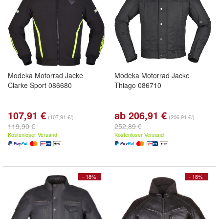
Modeka Motorrad Jacke
Modeka Motorrad Jacke
Clarke Sport 086680
Thiago 086710
107,91 €
ab 206,91 €
(107,91 €/)
(206,91 €/)
119,90 €
252,89 €
Kostenloser Versand
Kostenloser Versand
- 18%
- 18%