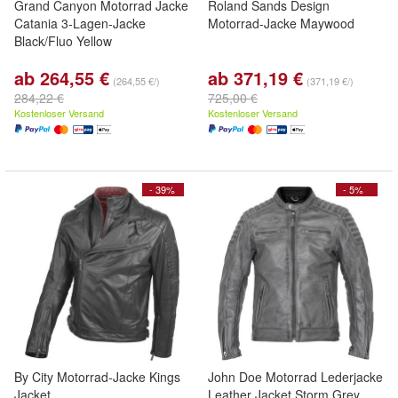
Grand Canyon Motorrad Jacke
Roland Sands Design
Catania 3-Lagen-Jacke
Motorrad-Jacke Maywood
Black/Fluo Yellow
ab 264,55 €
ab 371,19 €
(264,55 €/)
(371,19 €/)
284,22 €
725,00 €
Kostenloser Versand
Kostenloser Versand
- 39%
- 5%
By City Motorrad-Jacke Kings
John Doe Motorrad Lederjacke
Jacket
Leather Jacket Storm Grey