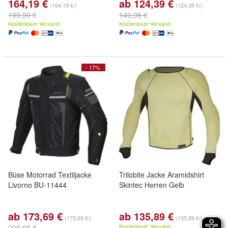
164,19 €
ab 124,39 €
(164,19 €/)
(124,39 €/)
199,90 €
149,95 €
Kostenloser Versand
Kostenloser Versand
- 17%
Büse Motorrad Textiljacke
Trilobite Jacke Aramidshirt
Livorno BU-11444
Skintec Herren Gelb
ab 173,69 €
ab 135,89 €
(173,69 €/)
(135,89 €/)
Kostenloser Versand
209,95 €