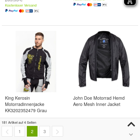
Kostenloser Versand
King Kerosin
John Doe Motorrad Hemd
Motorradinnenjacke
Aero Mesh Inner Jacket
KK3202352479 Grau
149,99 €
62,29 €
181 Artikel auf 4 Seiten
(149,99 €/)
(62,29 €/)
Kostenloser Versand
Kostenloser Versand
1
2
3