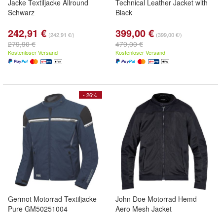
Jacke Textiljacke Allround
Technical Leather Jacket with
Schwarz
Black
242,91 €
399,00 €
(242,91 €/)
(399,00 €/)
279,90 €
479,00 €
Kostenloser Versand
Kostenloser Versand
- 26%
Germot Motorrad Textiljacke
John Doe Motorrad Hemd
Pure GM50251004
Aero Mesh Jacket