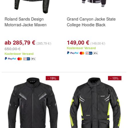
Roland Sands Design
Grand Canyon Jacke State
Motorrad-Jacke Maven
College Hoodie Black
ab 285,79 €
149,00 €
(285,79 €/)
(149,00 €/)
Kostenloser Versand
650,00 €
Kostenloser Versand
- 19%
- 10%