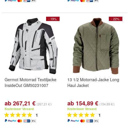
- 19%
- 22%
Germot Motorrad Textiljacke
13 1/2 Motorrad-Jacke Long
InsideOut GM50231007
Haul Jacket
ab 267,21 €
ab 154,89 €
(267,21 €/)
(154,89 €/)
Kostenloser Versand
Kostenloser Versand
1
1