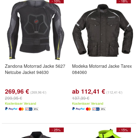
- 10%
- 18%
Zandona Motorrad Jacke 5627
Modeka Motorrad Jacke Tarex
Netcube Jacket 94630
084060
269,96 €
ab 112,41 €
(269,96 €/)
(112,41 €/)
299,95 €
137,39 €
Kostenloser Versand
Kostenloser Versand
- 25%
- 15%