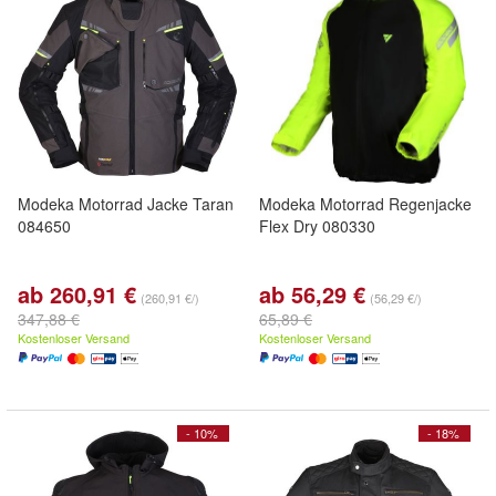
Modeka Motorrad Jacke Taran
Modeka Motorrad Regenjacke
084650
Flex Dry 080330
ab 260,91 €
ab 56,29 €
(260,91 €/)
(56,29 €/)
347,88 €
65,89 €
Kostenloser Versand
Kostenloser Versand
- 10%
- 18%