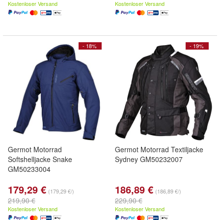
Kostenloser Versand
Kostenloser Versand
- 18%
- 19%
Germot Motorrad
Germot Motorrad Textiljacke
Softshelljacke Snake
Sydney GM50232007
GM50233004
179,29 €
186,89 €
(179,29 €/)
(186,89 €/)
219,90 €
229,90 €
Kostenloser Versand
Kostenloser Versand