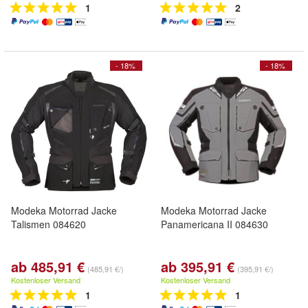
1
2
- 18%
- 18%
Modeka Motorrad Jacke
Modeka Motorrad Jacke
Talismen 084620
Panamericana II 084630
ab 485,91 €
ab 395,91 €
(485,91 €/)
(395,91 €/)
Kostenloser Versand
Kostenloser Versand
1
1