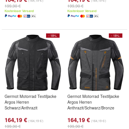
(164,19 €/)
(164,19 €/)
199,90 €
199,90 €
Kostenloser Versand
Kostenloser Versand
- 18%
- 18%
Germot Motorrad Textiljacke
Germot Motorrad Textiljacke
Argos Herren
Argos Herren
Schwarz/Anthrazit
Anthrazit/Schwarz/Bronze
164,19 €
164,19 €
(164,19 €/)
(164,19 €/)
199,90 €
199,90 €