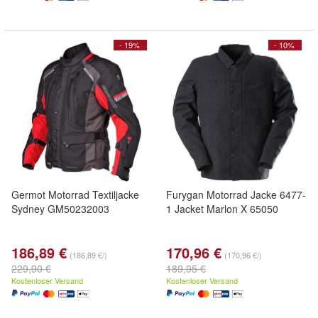
- 19%
- 10%
Germot Motorrad Textiljacke
Furygan Motorrad Jacke 6477-
Sydney GM50232003
1 Jacket Marlon X 65050
186,89 €
170,96 €
(186,89 €/)
(170,96 €/)
229,90 €
189,95 €
Kostenloser Versand
Kostenloser Versand