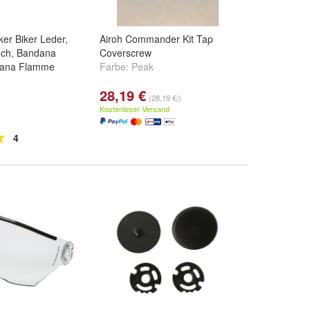
er Biker Leder,
Airoh Commander Kit Tap
uch, Bandana
Coverscrew
dana Flamme
Farbe:
Peak
28,19 €
(28,19 €/)
Kostenloser Versand
4