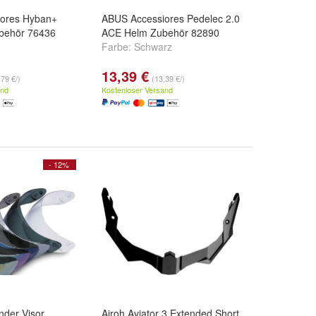
ores Hyban+
ABUS Accessiores Pedelec 2.0
behör 76436
ACE Helm Zubehör 82890
Farbe:
Schwarz
13,39 €
,79 €/)
(13,39 €/)
and
Kostenloser Versand
- 12%
der Visor
Airoh Aviator 3 Extended Short