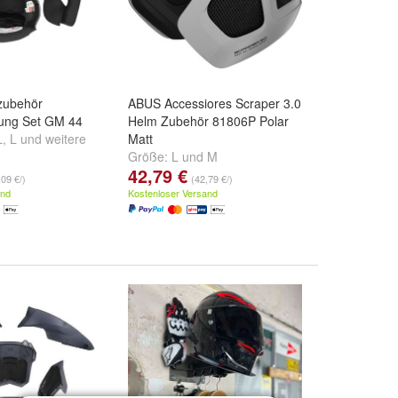
zubehör
ABUS Accessiores Scraper 3.0
tung Set GM 44
Helm Zubehör 81806P Polar
L
,
L
und
weitere
Matt
Größe:
L
und
M
42,79 €
,09 €/)
(42,79 €/)
and
Kostenloser Versand