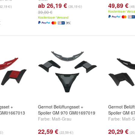
ab 26,19 €
49,89 €
42,19 €/)
(26,19 €/)
(49
Kostenloser Vers
39,00 €
Kostenloser Versand
gsset +
Germot Belüftungsset +
Germot Belüft
 GM01667013
Spoiler GM 970 GM01697019
Spoiler GM 
Farbe:
Matt-Grau
Farbe:
Matt-
22,59 €
20,29 €
€/)
(22,59 €/)
(20