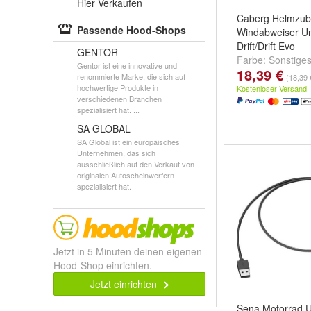
Hier Verkaufen
Caberg Helmzub
Passende Hood-Shops
Windabweiser Un
Drift/Drift Evo
GENTOR
Farbe:
Sonstige
Gentor ist eine innovative und
18,39 €
renommierte Marke, die sich auf
(18,39 
hochwertige Produkte in
Kostenloser Versand
verschiedenen Branchen
spezialisiert hat. ...
SA GLOBAL
SA Global ist ein europäisches
Unternehmen, das sich
ausschließlich auf den Verkauf von
originalen Autoscheinwerfern
spezialisiert hat.
Jetzt in 5 Minuten deinen eigenen
Hood-Shop einrichten.
Jetzt einrichten
Sena Motorrad 