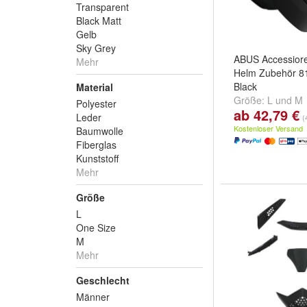
Transparent
Black Matt
Gelb
Sky Grey
ABUS Accessiore
Mehr
Helm Zubehör 8
Black
Material
Größe:
L
und
M
Polyester
ab 42,79 €
Leder
(
Kostenloser Versand
Baumwolle
Fiberglas
Kunststoff
Mehr
Größe
L
One Size
M
Mehr
Geschlecht
Männer