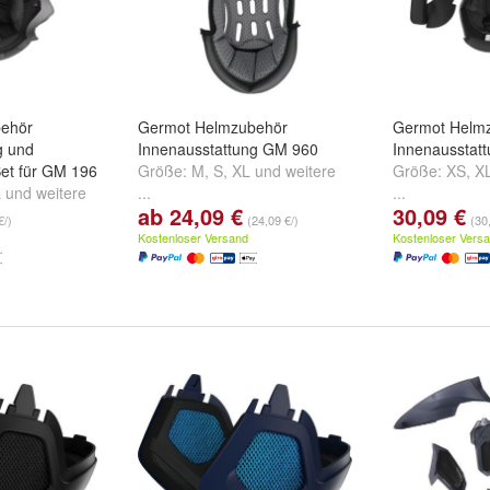
ehör
Germot Helmzubehör
Germot Helm
g und
Innenausstattung GM 960
Innenausstat
et für GM 196
Größe:
M
,
S
,
XL
und
weitere
Größe:
XS
,
X
L
und
weitere
...
...
ab 24,09 €
30,09 €
€/)
(24,09 €/)
(30
Kostenloser Versand
Kostenloser Vers