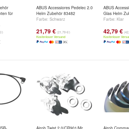
ehör
ABUS Accessiores Pedelec 2.0
ABUS Accessi
ten für
Helm Zubehör 83482
Glas Helm Zu
Farbe:
Schwarz
Farbe:
Klar
s
21,79 €
42,79 €
€/)
(21,79 €/)
(42
Kostenloser Versand
Kostenloser Vers
USB-
Airoh Twist 2.0/CR901/Mr
Airoh Comman