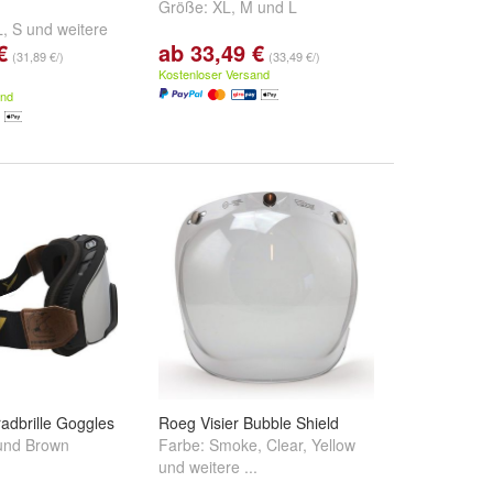
Größe:
XL
,
M
und
L
L
,
S
und
weitere
€
ab 33,49 €
(31,89 €/)
(33,49 €/)
Kostenloser Versand
and
radbrille Goggles
Roeg Visier Bubble Shield
und
Brown
Farbe:
Smoke
,
Clear
,
Yellow
und
weitere ...