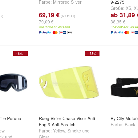
Farbe:
Mirrored Silver
9-2275
Größe:
XS
,
X
69,19 €
ab 31,89 
...
€/)
(69,19 €/)
79,00 €
38,35 €
Kostenloser Versand
Kostenloser Vers
- 6%
- 33%
ille Peruna
Roeg Visier Chase Visor Anti-
By City Motor
Fog & Anti-Scratch
Farbe:
Black
low
,
Farbe:
Yellow
,
Smoke
und
ck
und
Clear