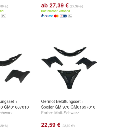
ab 27,39 €
,89 €/)
(27,39 €/)
and
Kostenloser Versand
ungsset +
Germot Belüftungsset +
670 GM01667010
Spoiler GM 970 GM01697010
Schwarz
Farbe:
Matt-Schwarz
22,59 €
,29 €/)
(22,59 €/)