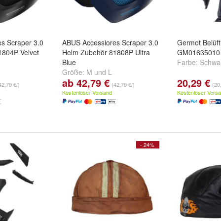
s Scraper 3.0
ABUS Accessiores Scraper 3.0
Germot Belüf
1804P Velvet
Helm Zubehör 81808P Ultra
GM01635010
Blue
Farbe:
Schwa
Größe:
M
und
L
ab 42,79 €
20,29 €
42,79 €/)
(42,79 €/)
(20
Kostenloser Versand
Kostenloser Vers
- 24%