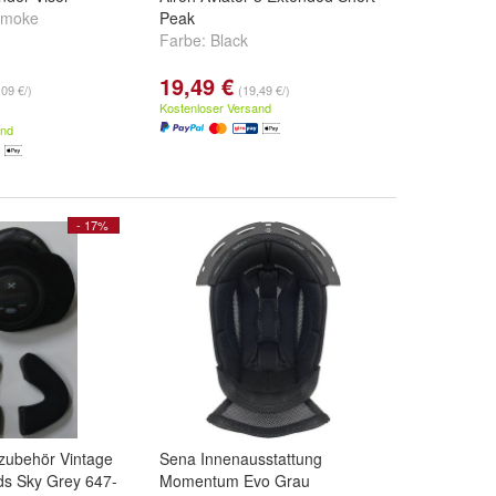
Smoke
Peak
Farbe:
Black
19,49 €
,09 €/)
(19,49 €/)
Kostenloser Versand
and
- 17%
zubehör Vintage
Sena Innenausstattung
s Sky Grey 647-
Momentum Evo Grau