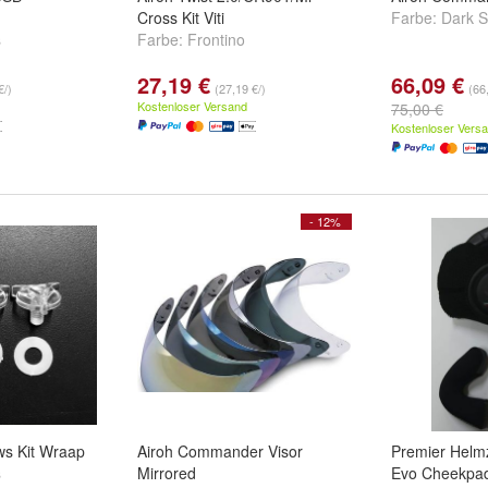
Cross Kit Viti
Farbe:
Dark 
s
Farbe:
Frontino
27,19 €
66,09 €
€/)
(27,19 €/)
(66
Kostenloser Versand
75,00 €
Kostenloser Vers
- 12%
ws Kit Wraap
Airoh Commander Visor
Premier Helm
s
Mirrored
Evo Cheekpad