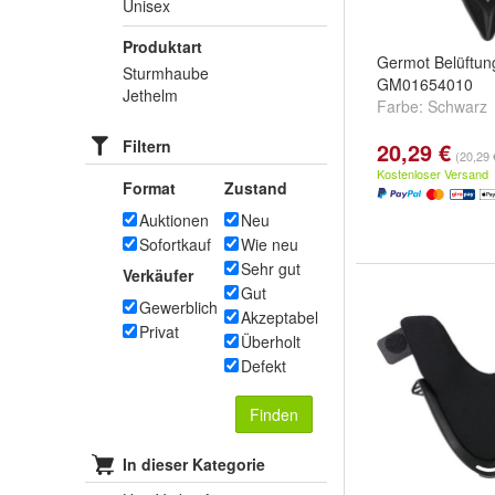
Unisex
Produktart
Germot Belüftu
Sturmhaube
GM01654010
Jethelm
Farbe:
Schwarz
Filtern
20,29 €
(20,29 
Kostenloser Versand
Format
Zustand
Auktionen
Neu
Sofortkauf
Wie neu
Sehr gut
Verkäufer
Gut
Gewerblich
Akzeptabel
Privat
Überholt
Defekt
Finden
In dieser Kategorie