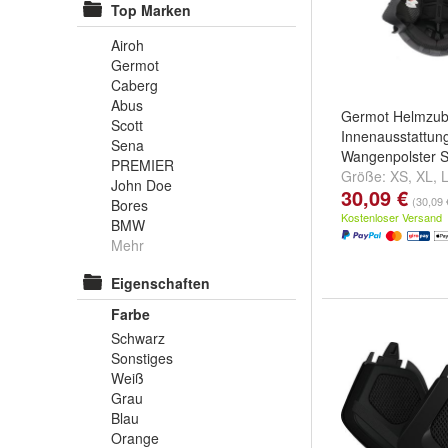
Top Marken
Airoh
Germot
Caberg
Abus
Germot Helmzub
Scott
Innenausstattun
Sena
Wangenpolster S
PREMIER
Größe:
XS
,
XL
,
John Doe
30,09 €
...
(30,09 
Bores
Kostenloser Versand
BMW
Mehr
Eigenschaften
Farbe
Schwarz
Sonstiges
Weiß
Grau
Blau
Orange