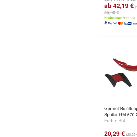
ab 42,19 €
weitere ...
(
45,00 €
Kostenloser Versand
Germot Belüftun
Spoiler GM 670
Farbe:
Rot
20,29 €
(20,29 