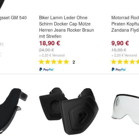
ngsset GM 540
Biker Lamm Leder Ohne
Motorrad Rock
Schirm Docker Cap Mütze
Piraten Kopft
Herren Jeans Rocker Braun
Zandana Fly
mit Streifen
18,90 €
9,90 €
€/)
24,90 €
15,90 €
+ 2,20 € Versand
+ 2,20 € Versand
2