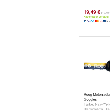
19,49 €
(19,49 
Kostenloser Versand
Roeg Motorradbr
Goggles
Farbe:
Navy/Yel
Black/Yellow
,
Bla