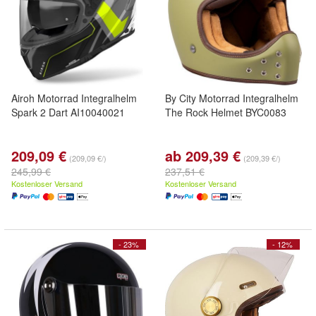
Airoh Motorrad Integralhelm
By City Motorrad Integralhelm
Spark 2 Dart AI10040021
The Rock Helmet BYC0083
209,09 €
ab 209,39 €
(209,09 €/)
(209,39 €/)
245,99 €
237,51 €
Kostenloser Versand
Kostenloser Versand
- 23%
- 12%