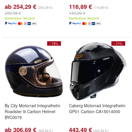
ab 254,29 €
116,89 €
(254,29 €/)
(116,89 €/)
299,95 €
139,90 €
Kostenloser Versand
Kostenloser Versand
- 13%
- 11%
By City Motorrad Integralhelm
Caberg Motorrad Integralhelm
Roadster Iii Carbon Helmet
GP01 Carbon CA15014000
BYC0079
ab 306,69 €
443,49 €
(306,69 €/)
(443,49 €/)