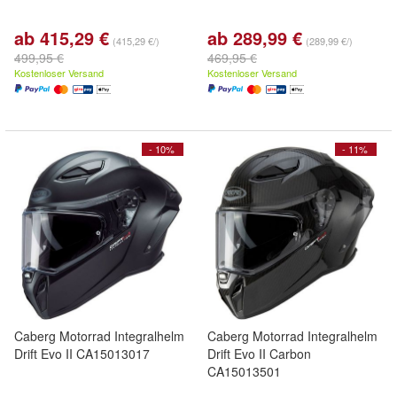
ab 415,29 €
ab 289,99 €
(415,29 €/)
(289,99 €/)
499,95 €
469,95 €
Kostenloser Versand
Kostenloser Versand
- 10%
- 11%
Caberg Motorrad Integralhelm
Caberg Motorrad Integralhelm
Drift Evo II CA15013017
Drift Evo II Carbon
CA15013501