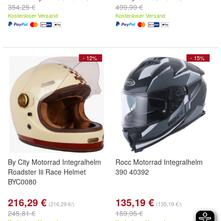
354,25 €
499,99 €
Kostenloser Versand
Kostenloser Versand
- 12%
- 15%
By City Motorrad Integralhelm
Rocc Motorrad Integralhelm
Roadster Iii Race Helmet
390 40392
BYC0080
216,29 €
135,19 €
(216,29 €/)
(135,19 €/)
245,81 €
159,95 €