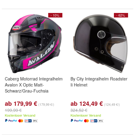
- 10%
- 62%
Caberg Motorrad Integralhelm
By City Integralhelm Roadster
Avalon X Optic Matt-
Ii Helmet
Schwarz/Grau-Fuchsia
ab 179,99 €
ab 124,49 €
(179,99 €/)
(124,49 €/)
199,99 €
324,52 €
Kostenloser Versand
Kostenloser Versand