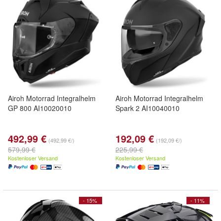
Airoh Motorrad Integralhelm
Airoh Motorrad Integralhelm
GP 800 AI10020010
Spark 2 AI10040010
492,99 €
192,09 €
(492,99 €/)
(192,09 €/)
579,99 €
225,99 €
Kostenloser Versand
Kostenloser Versand
- 15%
- 11%