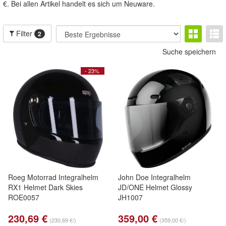
€. Bei allen Artikel handelt es sich um Neuware.
Filter
2
Suche speichern
- 23%
Roeg Motorrad Integralhelm
John Doe Integralhelm
RX1 Helmet Dark Skies
JD/ONE Helmet Glossy
ROE0057
JH1007
230,69 €
359,00 €
(230,69 €/)
(359,00 €/)