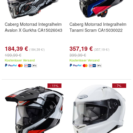
Caberg Motorrad Integralhelm
Caberg Motorrad Integralhelm
Avalon X Gurkha CA15026043
Tanami Scram CA15030022
184,39 €
357,19 €
(184,39 €/)
(357,19 €/)
199,99 €
399,99 €
Kostenloser Versand
Kostenloser Versand
- 11%
- 7%