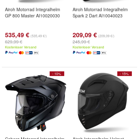
Airoh Motorrad Integralhelm
Airoh Motorrad Integralhelm
GP 800 Master AI10020030
Spark 2 Dart AI10040023
535,49 €
209,09 €
(535,49 €/)
(209,09 €/)
629,99 €
245,99 €
Kostenloser Versand
Kostenloser Versand
- 10%
- 15%