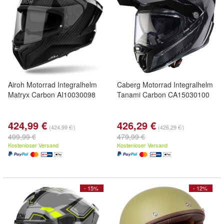
Airoh Motorrad Integralhelm
Caberg Motorrad Integralhelm
Matryx Carbon AI10030098
Tanami Carbon CA15030100
424,99 €
426,29 €
(424,99 €/)
(426,29 €/)
499,99 €
479,99 €
Kostenloser Versand
Kostenloser Versand
- 15%
- 12%