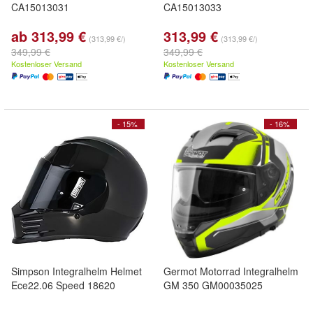
CA15013031
CA15013033
ab 313,99 €
313,99 €
(313,99 €/)
(313,99 €/)
349,99 €
349,99 €
Kostenloser Versand
Kostenloser Versand
- 15%
- 16%
Simpson Integralhelm Helmet
Germot Motorrad Integralhelm
Ece22.06 Speed 18620
GM 350 GM00035025