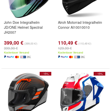
John Doe Integralhelm
Airoh Motorrad Integralhelm
JD/ONE Helmet Spectral
Connor AI10010010
JH2007
399,00 €
110,49 €
(399,00 €/)
(110,49 €/)
399,90 €
129,99 €
Kostenloser Versand
Kostenloser Versand
- 15%
- 15%