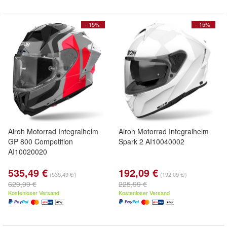
- 15%
- 15%
Airoh Motorrad Integralhelm
Airoh Motorrad Integralhelm
GP 800 Competition
Spark 2 AI10040002
AI10020020
535,49 €
192,09 €
(535,49 €/)
(192,09 €/)
629,99 €
225,99 €
Kostenloser Versand
Kostenloser Versand