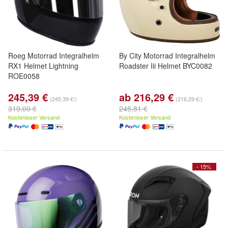
Roeg Motorrad Integralhelm
By City Motorrad Integralhelm
RX1 Helmet Lightning
Roadster Iii Helmet BYC0082
ROE0058
245,39 €
ab 216,29 €
(245,39 €/)
(216,29 €/)
319,00 €
245,81 €
Kostenloser Versand
Kostenloser Versand
- 15%