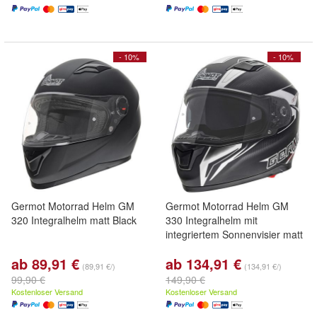
- 10%
- 10%
Germot Motorrad Helm GM
Germot Motorrad Helm GM
320 Integralhelm matt Black
330 Integralhelm mit
integriertem Sonnenvisier matt
ab 89,91 €
ab 134,91 €
(89,91 €/)
(134,91 €/)
99,90 €
149,90 €
Kostenloser Versand
Kostenloser Versand