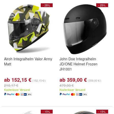
- 28%
- 25%
Airoh Integralhelm Valor Army
John Doe Integralhelm
Matt
JD/ONE Helmet Frozen
JH1001
ab 152,15 €
ab 359,00 €
(152,15 €/)
(359,00 €/)
210,17 €
479,00 €
Kostenloser Versand
Kostenloser Versand
- 15%
- 15%