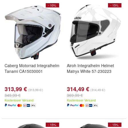
- 10%
- 15%
Caberg Motorrad Integralhelm
Airoh Integralhelm Helmet
Tanami CA15030001
Matryx White 57-230223
313,99 €
314,49 €
(313,99 €/)
(314,49 €/)
349,99 €
369,99 €
Kostenloser Versand
Kostenloser Versand
- 15%
- 15%