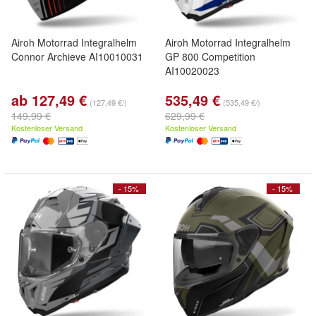
Airoh Motorrad Integralhelm
Airoh Motorrad Integralhelm
Connor Archieve AI10010031
GP 800 Competition
AI10020023
ab 127,49 €
535,49 €
(127,49 €/)
(535,49 €/)
149,99 €
629,99 €
Kostenloser Versand
Kostenloser Versand
- 15%
- 15%