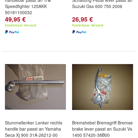
handlebar passt an Trw
Schaltung Pedal lever passt an
Speedfighter 125AKK
Suzuki Gsx 600 750 2006
50181100032
49,95 €
26,95 €
Kostenloser Versand
Kostenloser Versand
Stummellenker Lenker rechts
Bremshebel Bremsgriff Bremse
handle bar passt an Yamaha
brake lever passt an Suzuki Vs
Seca Xj 900 31A-26212-00
1400 57420-38B00