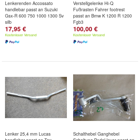
Lenkerenden Accossato
Verstellgelenke Hi-Q
handlebar passt an Suzuki
Fußrasten Fahrer footrest
Gsx-R 600 750 1000 1300 Sv
passt an Bmw K 1200 R 1200
silb
Fgb3
17,95 €
100,00 €
Kostenloser Versand
Kostenloser Versand
Lenker 25,4 mm Lucas
Schalthebel Ganghebel