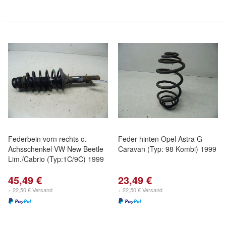
Federbein vorn rechts o.
Feder hinten Opel Astra G
Achsschenkel VW New Beetle
Caravan (Typ: 98 Kombi) 1999
Lim./Cabrio (Typ:1C/9C) 1999
45,49 €
23,49 €
+ 22,50 € Versand
+ 22,50 € Versand