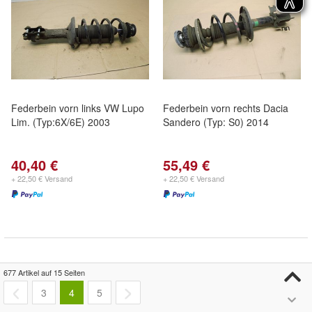
Federbein vorn links VW Lupo
Federbein vorn rechts Dacia
Lim. (Typ:6X/6E) 2003
Sandero (Typ: S0) 2014
40,40 €
55,49 €
+ 22,50 € Versand
+ 22,50 € Versand
677 Artikel auf 15 Seiten
3
4
5