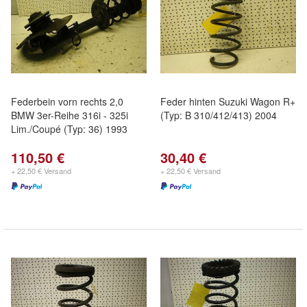
Federbein vorn rechts 2,0
Feder hinten Suzuki Wagon R+
BMW 3er-Reihe 316i - 325i
(Typ: B 310/412/413) 2004
Lim./Coupé (Typ: 36) 1993
110,50 €
30,40 €
+ 22,50 € Versand
+ 22,50 € Versand