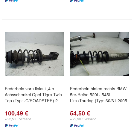
Federbein vorn links 1,4 o.
Federbein hinten rechts BMW
Achsschenkel Opel Tigra Twin
5er-Reihe 520i - 545i
Top (Typ: -C/ROADSTER) 2
Lim./Touring (Typ: 60/61 2005
100,49 €
54,50 €
+ 22,50 € Versand
+ 22,50 € Versand