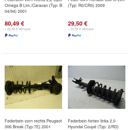
Omega B Lim./Caravan (Typ: B
(Typ: R0/CR0) 2009
04/94) 2001
80,49 €
29,50 €
+ 22,50 € Versand
+ 22,50 € Versand
Federbein vorn rechts Peugeot
Federbein hinten links 2,0
306 Break (Typ:7E) 2001
Hyundai Coupé (Typ: 2/RD)