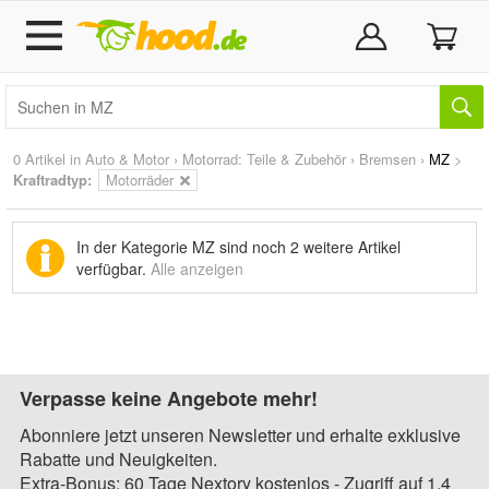
0 Artikel in
Auto & Motor
›
Motorrad: Teile & Zubehör
›
Bremsen
›
MZ
>
Kraftradtyp:
Motorräder
In der Kategorie MZ sind noch
2 weitere Artikel
verfügbar.
Alle anzeigen
Verpasse keine Angebote mehr!
Abonniere jetzt unseren Newsletter und erhalte exklusive
Rabatte und Neuigkeiten.
Extra-Bonus: 60 Tage Nextory kostenlos - Zugriff auf 1,4