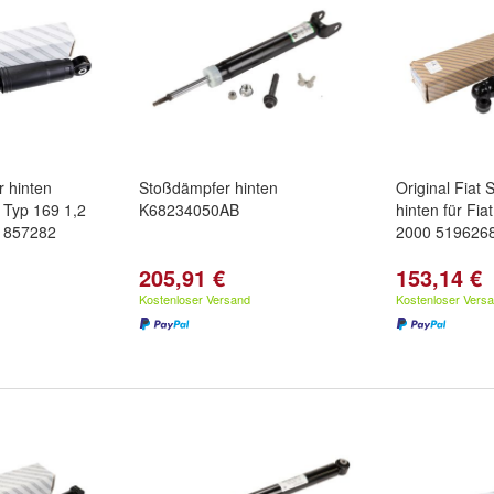
r hinten
Stoßdämpfer hinten
Original Fiat
Typ 169 1,2
K68234050AB
hinten für Fia
51857282
2000 519626
205,91 €
153,14 €
Kostenloser Versand
Kostenloser Vers