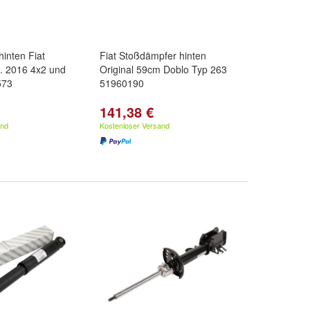
inten Fiat
Fiat Stoßdämpfer hinten
j. 2016 4x2 und
Original 59cm Doblo Typ 263
573
51960190
141,38 €
and
Kostenloser Versand