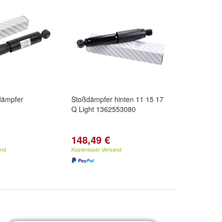
dämpfer
Stoßdämpfer hinten 11 15 17
Q Light 1362553080
148,49 €
and
Kostenloser Versand