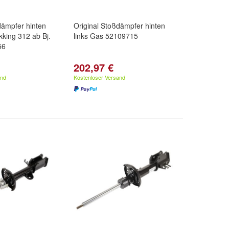
dämpfer hinten
Original Stoßdämpfer hinten
kking 312 ab Bj.
links Gas 52109715
56
202,97 €
and
Kostenloser Versand