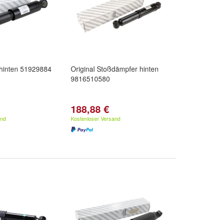
hinten 51929884
Original Stoßdämpfer hinten
9816510580
188,88 €
and
Kostenloser Versand