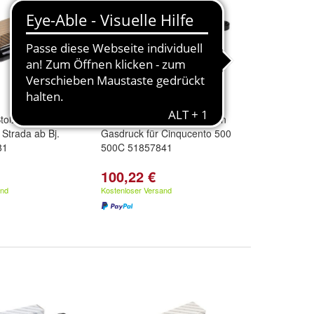
 Stoßdämpfer
Original Stoßdämpfer hinten
t Strada ab Bj.
Gasdruck für Cinqucento 500
81
500C 51857841
100,22 €
and
Kostenloser Versand