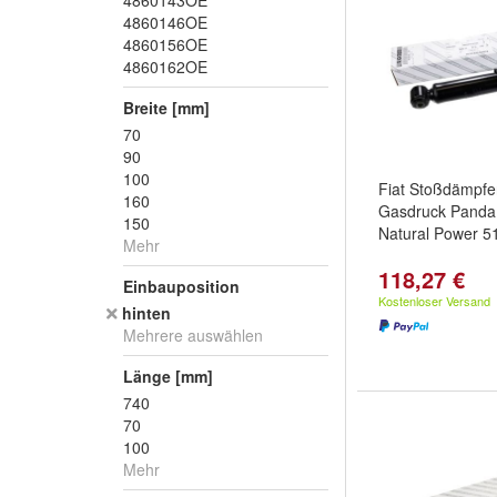
4860143OE
4860146OE
4860156OE
4860162OE
Breite [mm]
70
90
100
Fiat Stoßdämpfe
160
Gasdruck Panda 
150
Natural Power 
Mehr
118,27 €
Einbauposition
Kostenloser Versand
hinten
Mehrere auswählen
Länge [mm]
740
70
100
Mehr