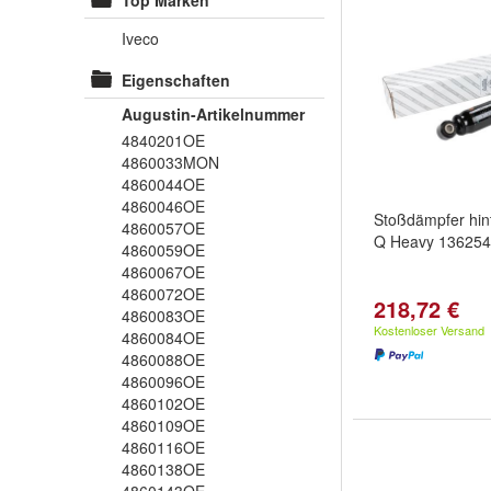
Top Marken
Iveco
Eigenschaften
Augustin-Artikelnummer
4840201OE
4860033MON
4860044OE
4860046OE
Stoßdämpfer hin
4860057OE
Q Heavy 13625
4860059OE
4860067OE
4860072OE
218,72 €
4860083OE
Kostenloser Versand
4860084OE
4860088OE
4860096OE
4860102OE
4860109OE
4860116OE
4860138OE