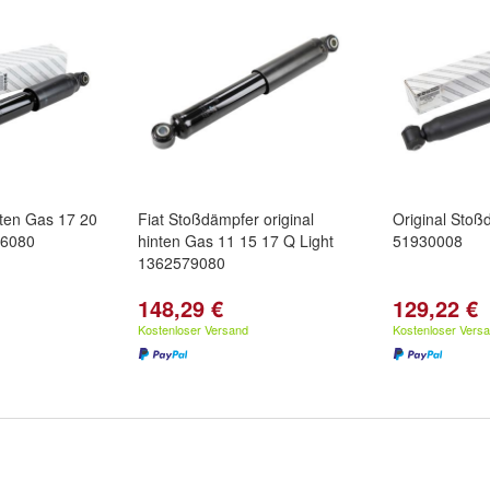
ten Gas 17 20
Fiat Stoßdämpfer original
Original Stoß
46080
hinten Gas 11 15 17 Q Light
51930008
1362579080
148,29 €
129,22 €
Kostenloser Versand
Kostenloser Vers