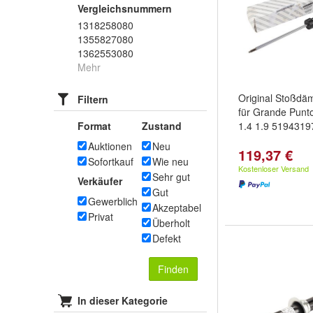
Vergleichsnummern
1318258080
1355827080
1362553080
Mehr
Original Stoßdäm
Filtern
für Grande Punto
Format
Zustand
1.4 1.9 5194319
Auktionen
Neu
119,37 €
Sofortkauf
Wie neu
Kostenloser Versand
Sehr gut
Verkäufer
Gut
Gewerblich
Akzeptabel
Privat
Überholt
Defekt
Finden
In dieser Kategorie