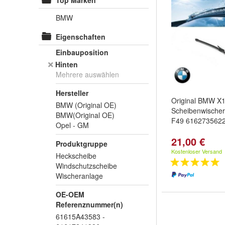
Top Marken
BMW
Eigenschaften
Einbauposition
Hinten
Mehrere auswählen
Hersteller
Original BMW X1
BMW (Original OE)
Scheibenwischer
BMW(Original OE)
F49 616273562
Opel - GM
21,00 €
Produktgruppe
Kostenloser Versand
Heckscheibe
Windschutzscheibe
Wischeranlage
OE-OEM
Referenznummer(n)
61615A43583 -