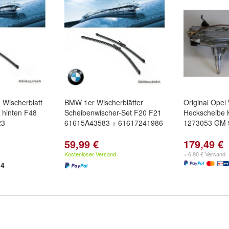
 Wischerblatt
BMW 1er Wischerblätter
Original Opel
 hinten F48
Scheibenwischer-Set F20 F21
Heckscheibe 
23
61615A43583 + 61617241986
1273053 GM 
59,99 €
179,49 €
Kostenloser Versand
+ 6,90 € Versand
4