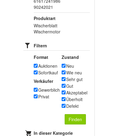
61617241986
90242021
Produktart
Wischerblatt
Wischermotor
Filtern
Format
Zustand
Auktionen
Neu
Sofortkauf
Wie neu
Sehr gut
Verkäufer
Gut
Gewerblich
Akzeptabel
Privat
Überholt
Defekt
Finden
In dieser Kategorie