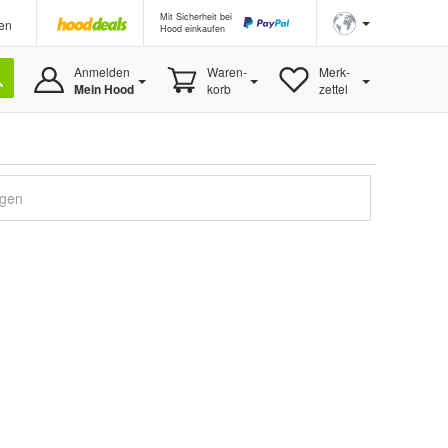
Mit Sicherheit bei
en
Hood einkaufen
Anmelden
Waren-
Merk-
Mein Hood
korb
zettel
igen