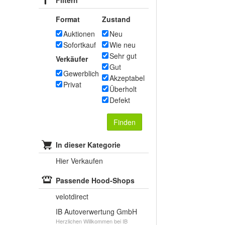
Filtern
Format
Zustand
Auktionen
Neu
Sofortkauf
Wie neu
Sehr gut
Verkäufer
Gut
Gewerblich
Akzeptabel
Privat
Überholt
Defekt
Finden
In dieser Kategorie
Hier Verkaufen
Passende Hood-Shops
velotdirect
IB Autoverwertung GmbH
Herzlichen Willkommen bei IB