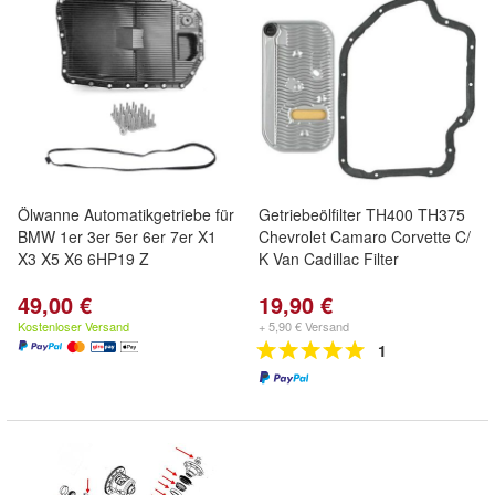
Ölwanne Automatikgetriebe für
Getriebeölfilter TH400 TH375
BMW 1er 3er 5er 6er 7er X1
Chevrolet Camaro Corvette C/
X3 X5 X6 6HP19 Z
K Van Cadillac Filter
49,00 €
19,90 €
Kostenloser Versand
+ 5,90 € Versand
1