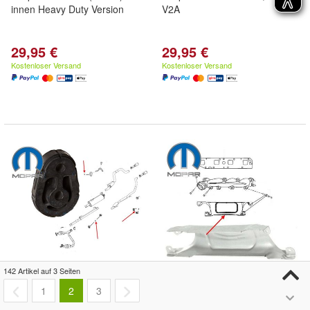
innen Heavy Duty Version
V2A
29,95 €
29,95 €
Kostenloser Versand
Kostenloser Versand
142 Artikel auf 3 Seiten
Auspuffgummi Dodge RAM 02-
Hitzeschild rechts oder links
1
2
3
25 (vorne) Stück (Gen.4)
(Krümmer) RAM 1500 Bj:09-25