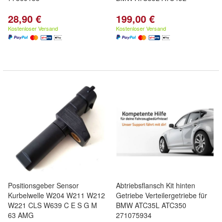
28,90 €
199,00 €
Kostenloser Versand
Kostenloser Versand
Positionsgeber Sensor
Abtriebsflansch Kit hinten
Kurbelwelle W204 W211 W212
Getriebe Verteilergetriebe für
W221 CLS W639 C E S G M
BMW ATC35L ATC350
63 AMG
271075934