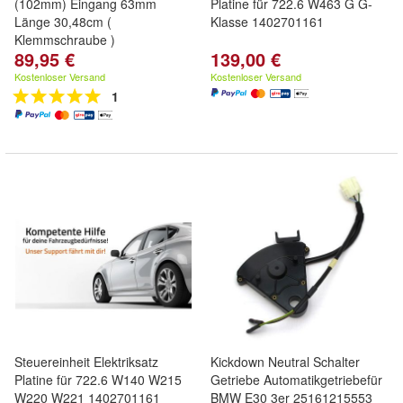
(102mm) Eingang 63mm
Platine für 722.6 W463 G G-
Länge 30,48cm (
Klasse 1402701161
Klemmschraube )
89,95 €
139,00 €
Kostenloser Versand
Kostenloser Versand
1
Steuereinheit Elektriksatz
Kickdown Neutral Schalter
Platine für 722.6 W140 W215
Getriebe Automatikgetriebefür
W220 W221 1402701161
BMW E30 3er 25161215553