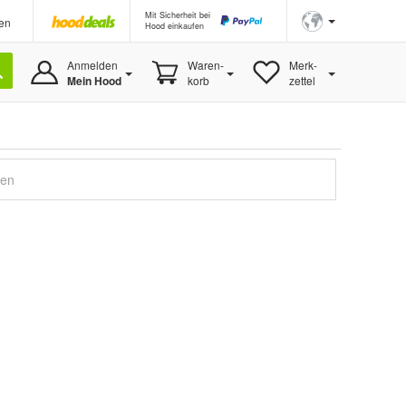
Mit Sicherheit bei
en
Hood einkaufen
Anmelden
Waren-
Merk-
Mein Hood
korb
zettel
gen