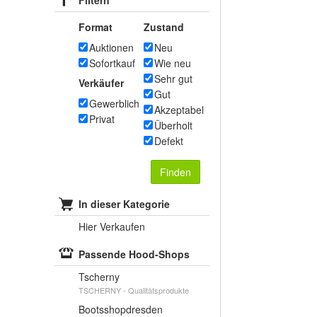
Filtern
Format
Zustand
Auktionen
Neu
Sofortkauf
Wie neu
Sehr gut
Verkäufer
Gut
Gewerblich
Akzeptabel
Privat
Überholt
Defekt
Finden
In dieser Kategorie
Hier Verkaufen
Passende Hood-Shops
Tscherny
TSCHERNY - Qualitätsprodukte
Bootsshopdresden