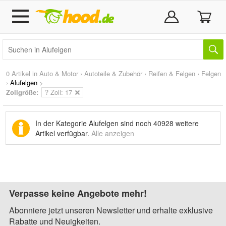
0 Artikel in
Auto & Motor
›
Autoteile & Zubehör
›
Reifen & Felgen
›
Felgen
›
Alufelgen
>
Zollgröße:
? Zoll: 17
In der Kategorie Alufelgen sind noch
40928 weitere
Artikel
verfügbar.
Alle anzeigen
Verpasse keine Angebote mehr!
Abonniere jetzt unseren Newsletter und erhalte exklusive
Rabatte und Neuigkeiten.