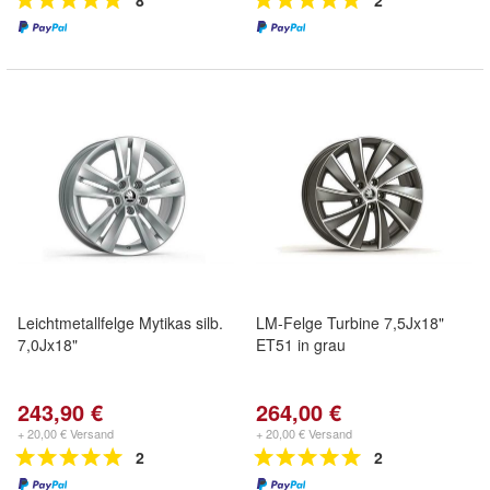
8
2
Leichtmetallfelge Mytikas silb.
LM-Felge Turbine 7,5Jx18"
7,0Jx18"
ET51 in grau
243,90 €
264,00 €
+ 20,00 € Versand
+ 20,00 € Versand
2
2