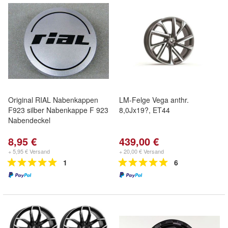
Original RIAL Nabenkappen
LM-Felge Vega anthr.
F923 silber Nabenkappe F 923
8,0Jx19?, ET44
Nabendeckel
8,95 €
439,00 €
+ 5,95 € Versand
+ 20,00 € Versand
1
6