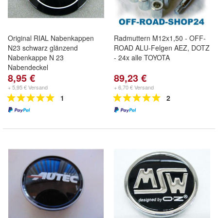
Original RIAL Nabenkappen
Radmuttern M12x1,50 - OFF-
N23 schwarz glänzend
ROAD ALU-Felgen AEZ, DOTZ
Nabenkappe N 23
- 24x alle TOYOTA
Nabendeckel
8,95 €
89,23 €
+ 5,95 € Versand
+ 6,70 € Versand
1
2