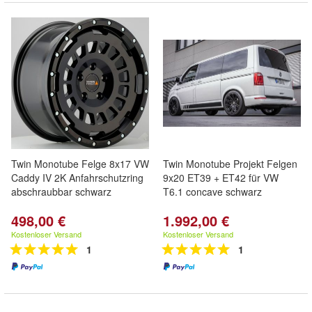
Twin Monotube Felge 8x17 VW
Twin Monotube Projekt Felgen
Caddy IV 2K Anfahrschutzring
9x20 ET39 + ET42 für VW
abschraubbar schwarz
T6.1 concave schwarz
498,00 €
1.992,00 €
Kostenloser Versand
Kostenloser Versand
1
1