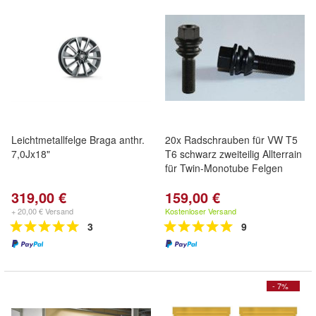
Leichtmetallfelge Braga anthr.
20x Radschrauben für VW T5
7,0Jx18"
T6 schwarz zweiteilig Allterrain
für Twin-Monotube Felgen
319,00 €
159,00 €
+ 20,00 € Versand
Kostenloser Versand
3
9
- 7%