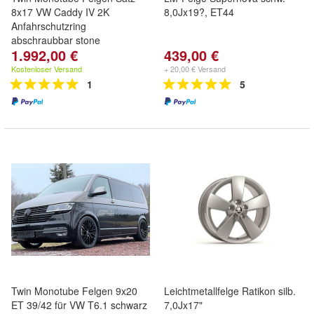
8x17 VW Caddy IV 2K
8,0Jx19?, ET44
Anfahrschutzring
abschraubbar stone
1.992,00 €
439,00 €
Kostenloser Versand
+ 20,00 € Versand
1
5
Twin Monotube Felgen 9x20
Leichtmetallfelge Ratikon silb.
ET 39/42 für VW T6.1 schwarz
7,0Jx17"