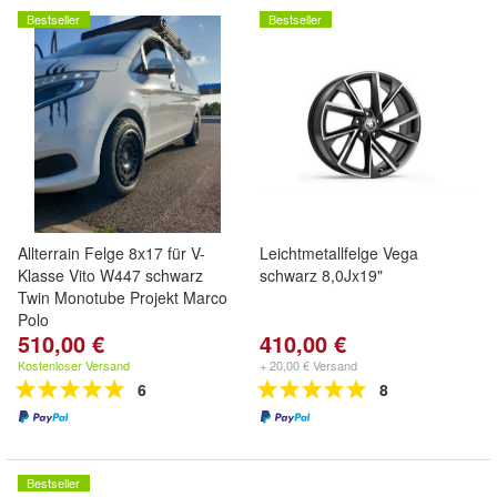
Bestseller
Bestseller
Allterrain Felge 8x17 für V-
Leichtmetallfelge Vega
Klasse Vito W447 schwarz
schwarz 8,0Jx19"
Twin Monotube Projekt Marco
Polo
510,00 €
410,00 €
Kostenloser Versand
+ 20,00 € Versand
6
8
Bestseller