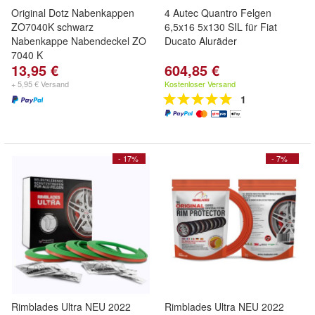
Original Dotz Nabenkappen
4 Autec Quantro Felgen
ZO7040K schwarz
6,5x16 5x130 SIL für Fiat
Nabenkappe Nabendeckel ZO
Ducato Aluräder
7040 K
13,95 €
604,85 €
+ 5,95 € Versand
Kostenloser Versand
1
- 17%
- 7%
Rimblades Ultra NEU 2022
Rimblades Ultra NEU 2022