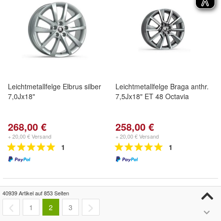
Leichtmetallfelge Elbrus silber
Leichtmetallfelge Braga anthr.
7,0Jx18"
7,5Jx18" ET 48 Octavia
268,00 €
258,00 €
+ 20,00 € Versand
+ 20,00 € Versand
1
1
40939 Artikel auf 853 Seiten
1
2
3