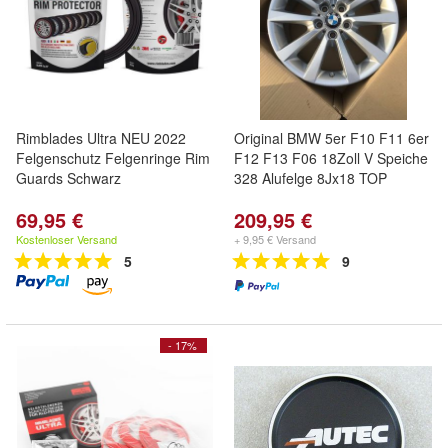
Rimblades Ultra NEU 2022
Original BMW 5er F10 F11 6er
Felgenschutz Felgenringe Rim
F12 F13 F06 18Zoll V Speiche
Guards Schwarz
328 Alufelge 8Jx18 TOP
69,95 €
209,95 €
Kostenloser Versand
+ 9,95 € Versand
5
9
- 17%