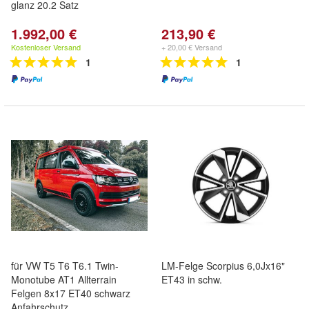
glanz 20.2 Satz
1.992,00 €
213,90 €
Kostenloser Versand
+ 20,00 € Versand
1
1
für VW T5 T6 T6.1 Twin-
LM-Felge Scorpius 6,0Jx16"
Monotube AT1 Allterrain
ET43 in schw.
Felgen 8x17 ET40 schwarz
Anfahrschutz