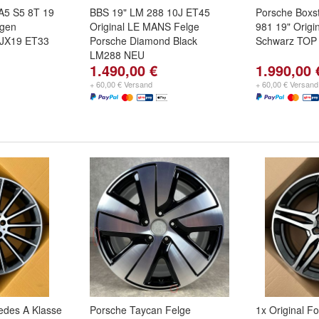
 A5 S5 8T 19
BBS 19" LM 288 10J ET45
Porsche Boxs
lgen
Original LE MANS Felge
981 19" Origi
0JX19 ET33
Porsche Diamond Black
Schwarz TOP
LM288 NEU
1.490,00 €
1.990,00 
+ 60,00 € Versand
+ 60,00 € Versand
cedes A Klasse
Porsche Taycan Felge
1x Original Fo