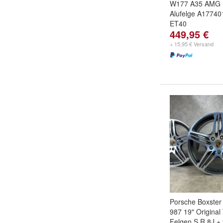
W177 A35 AMG 
Alufelge A17740
ET40
449,95 €
+ 15,95 € Versand
Porsche Boxster
987 19" Original 
Felgen S R 8J +