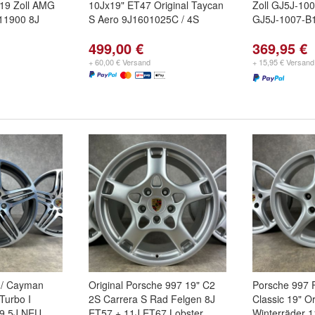
19 Zoll AMG
10Jx19" ET47 Original Taycan
Zoll GJ5J-100
11900 8J
S Aero 9J1601025C / 4S
GJ5J-1007-B
499,00 €
369,95 €
+ 60,00 € Versand
+ 15,95 € Versand
 / Cayman
Original Porsche 997 19" C2
Porsche 997 
Turbo I
2S Carrera S Rad Felgen 8J
Classic 19" O
 9,5J NEU
ET57 + 11J ET67 Lobster
Winterräder 