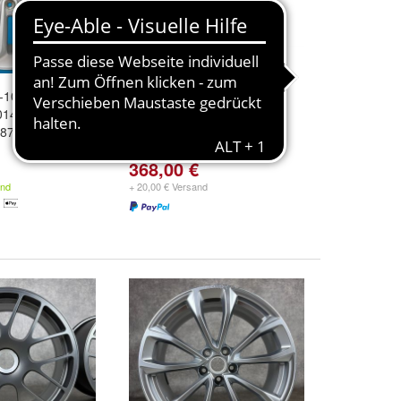
J-1007-D1A Ford
LM-Felge Acamar anthr.
14-18 silber
8,0Jx19?, ET44
887561 B-Ware
368,00 €
and
+ 20,00 € Versand