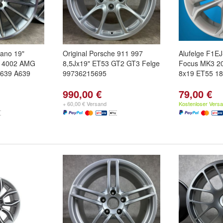
iano 19"
Original Porsche 911 997
Alufelge F1E
014002 AMG
8,5Jx19" ET53 GT2 GT3 Felge
Focus MK3 20
W639 A639
99736215695
8x19 ET55 1
990,00 €
79,00 €
+ 60,00 € Versand
Kostenloser Vers