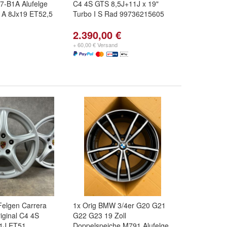
7-B1A Alufelge
C4 4S GTS 8,5J+11J x 19"
1A 8Jx19 ET52,5
Turbo I S Rad 99736215605
2.390,00 €
+ 60,00 € Versand
Felgen Carrera
1x Orig BMW 3/4er G20 G21
riginal C4 4S
G22 G23 19 Zoll
11J ET51
Doppelspeiche M791 Alufelge