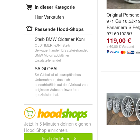
In dieser Kategorie
Original Porsch
Hier Verkaufen
971 G2 10,5Jx1
Panamera S Fel
Passende Hood-Shops
971601025G
119,00 €
Steib BMW Oldtimer Koni
OLDTIMER KONI Steib
+ 60,00 € Versand
Beiwagenhandel, Ersatzteilehandel,
BMW Motorradoldtimer
Ersatzteilehandel
SA GLOBAL
SA Global ist ein europäisches
Unternehmen, das sich
ausschließlich auf den Verkauf von
originalen Autoscheinwerfern
spezialisiert hat.
Jetzt in 5 Minuten deinen eigenen
Hood-Shop einrichten.
Jetzt einrichten