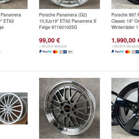
e Panamera
Porsche Panamera (G2)
Porsche 997 
9" ET62
10,5Jx19" ET62 Panamera S
Classic 19" O
ge
Felge 971601025G
Winterräder 
99,00 €
1.990,00 
+ 60,00 € Versand
+ 60,00 € Versand