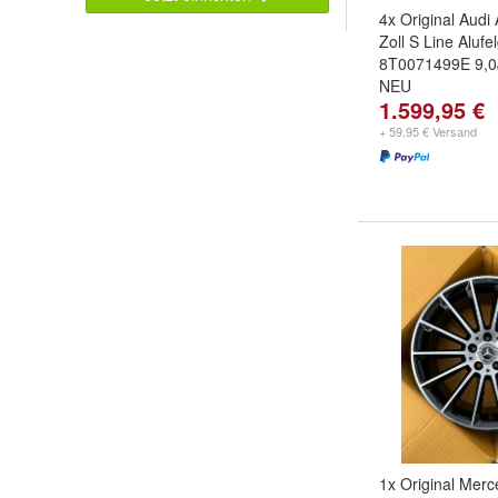
4x Original Audi
Zoll S Line Alufe
8T0071499E 9,
NEU
1.599,95 €
+ 59,95 € Versand
1x Original Mer