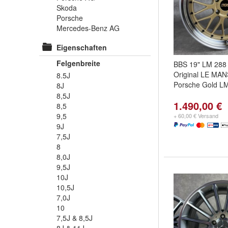
Skoda
Porsche
Mercedes-Benz AG
Eigenschaften
Felgenbreite
BBS 19" LM 288
Original LE MAN
8.5J
Porsche Gold L
8J
8,5J
1.490,00 €
8,5
9,5
+ 60,00 € Versand
9J
7,5J
8
8,0J
9,5J
10J
10,5J
7,0J
10
7,5J & 8,5J