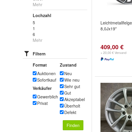
Mehr
Lochzahl
5
Leichtmetallfelge
1
8,0Jx19"
6
Mehr
409,00 €
+ 20,00 € Versand
Filtern
Format
Zustand
Auktionen
Neu
Sofortkauf
Wie neu
Sehr gut
Verkäufer
Gut
Gewerblich
Akzeptabel
Privat
Überholt
Defekt
Finden