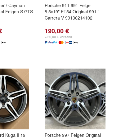
ter / Cayman
Porsche 911 991 Felge
nal Felgen S GTS
8,5x19" ET54 Original 991.1
Carrera V 99136214102
€
190,00 €
+ 60,00 € Versand
rd Kuga II 19
Porsche 997 Felgen Original