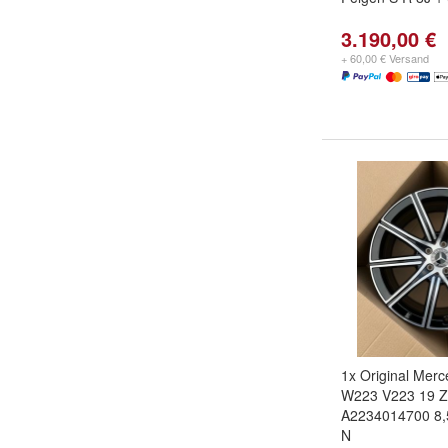
3.190,00 €
+ 60,00 € Versand
1x Original Mer
W223 V223 19 Zo
A2234014700 8,
N