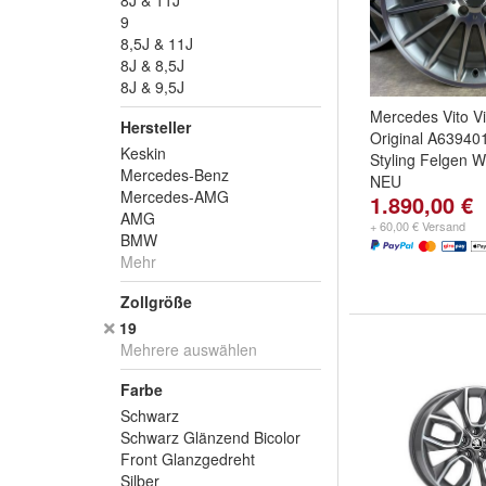
8J & 11J
9
8,5J & 11J
8J & 8,5J
8J & 9,5J
Mercedes Vito V
Hersteller
Original A6394
Keskin
Styling Felgen 
Mercedes-Benz
NEU
Mercedes-AMG
1.890,00 €
AMG
+ 60,00 € Versand
BMW
Mehr
Zollgröße
19
Mehrere auswählen
Farbe
Schwarz
Schwarz Glänzend Bicolor
Front Glanzgedreht
Silber