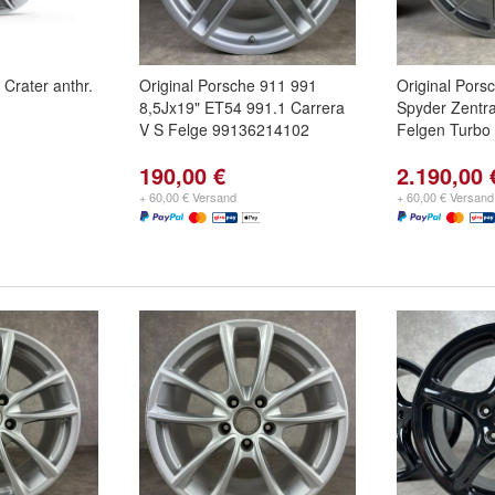
 Crater anthr.
Original Porsche 911 991
Original Pors
8,5Jx19" ET54 991.1 Carrera
Spyder Zentra
V S Felge 99136214102
Felgen Turbo
190,00 €
2.190,00 
+ 60,00 € Versand
+ 60,00 € Versand