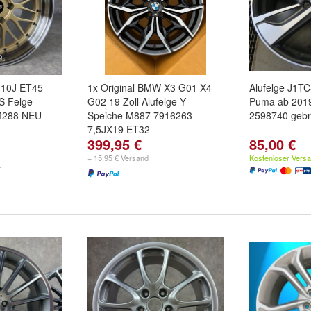
 10J ET45
1x Original BMW X3 G01 X4
Alufelge J1T
S Felge
G02 19 Zoll Alufelge Y
Puma ab 2019
M288 NEU
Speiche M887 7916263
2598740 gebr 
7,5JX19 ET32
399,95 €
85,00 €
+ 15,95 € Versand
Kostenloser Vers