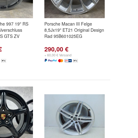
che 997 19" RS
Porsche Macan III Felge
lverschluss
8,5Jx19" ET21 Original Design
 S GTS ZV
Rad 95B601025EG
€
290,00 €
+ 60,00 € Versand