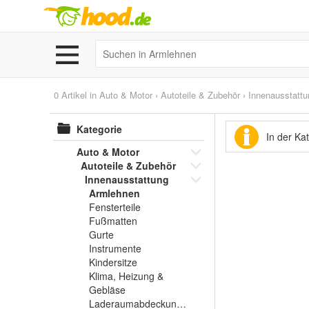
0 Artikel in
Auto & Motor
›
Autoteile & Zubehör
›
Innenausstattu
Kategorie
In der Ka
Auto & Motor
Autoteile & Zubehör
Innenausstattung
Armlehnen
Fensterteile
Fußmatten
Gurte
Instrumente
Kindersitze
Klima, Heizung &
Gebläse
Laderaumabdeckungen