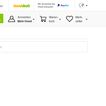
Mit Sicherheit bei
en
Hood einkaufen
Anmelden
Waren-
Merk-
Mein Hood
korb
zettel
en