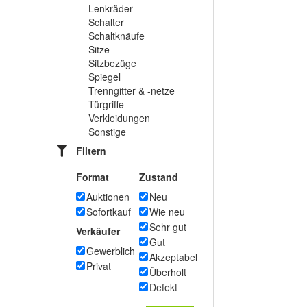
Lenkräder
Schalter
Schaltknäufe
Sitze
Sitzbezüge
Spiegel
Trenngitter & -netze
Türgriffe
Verkleidungen
Sonstige
Filtern
Format
Zustand
Auktionen
Neu
Sofortkauf
Wie neu
Sehr gut
Verkäufer
Gut
Gewerblich
Akzeptabel
Privat
Überholt
Defekt