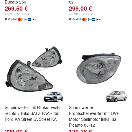
Ducato 250
02
269,50 €
299,00 €
+ 9,90 € Versand
+ 9,90 € Versand
Scheinwerfer mit Blinker weiß
Scheinwerfer
rechts + links SATZ PAAR für
Frontscheinwerfer mit LWR-
Ford KA StreetKA Street KA
Motor Stellmotor links Kia
Picanto 08-12
229,00 €
120,28 €