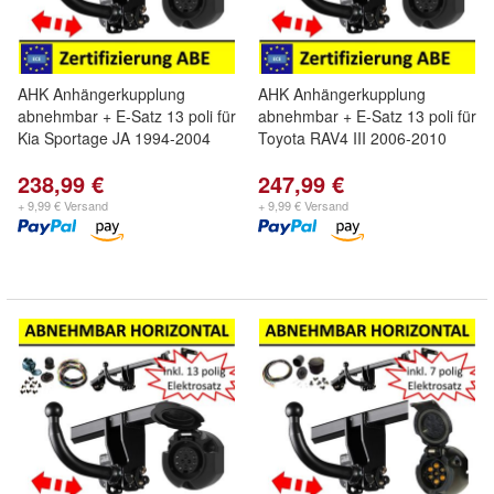
AHK Anhängerkupplung
AHK Anhängerkupplung
abnehmbar + E-Satz 13 poli für
abnehmbar + E-Satz 13 poli für
Kia Sportage JA 1994-2004
Toyota RAV4 III 2006-2010
238,99 €
247,99 €
+ 9,99 € Versand
+ 9,99 € Versand