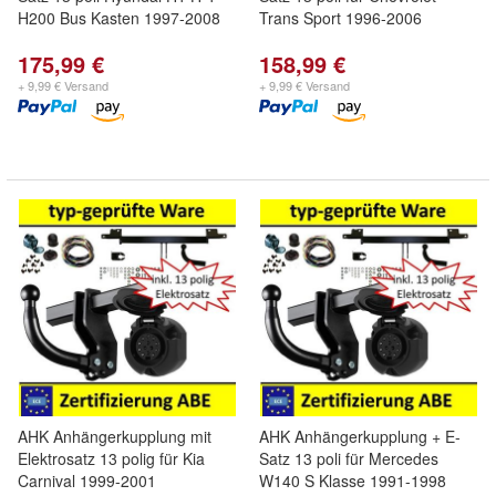
H200 Bus Kasten 1997-2008
Trans Sport 1996-2006
175,99 €
158,99 €
+ 9,99 € Versand
+ 9,99 € Versand
AHK Anhängerkupplung mit
AHK Anhängerkupplung + E-
Elektrosatz 13 polig für Kia
Satz 13 poli für Mercedes
Carnival 1999-2001
W140 S Klasse 1991-1998