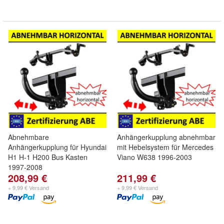
Abnehmbare
Anhängerkupplung abnehmbar
Anhängerkupplung für Hyundai
mit Hebelsystem für Mercedes
H1 H-1 H200 Bus Kasten
Viano W638 1996-2003
1997-2008
208,99 €
211,99 €
+ 9,99 € Versand
+ 9,99 € Versand