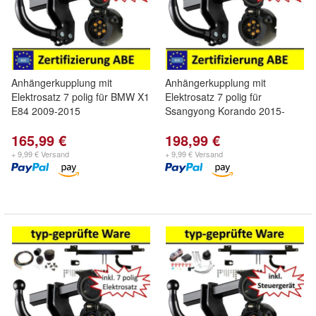
Anhängerkupplung mit
Anhängerkupplung mit
Elektrosatz 7 polig für BMW X1
Elektrosatz 7 polig für
E84 2009-2015
Ssangyong Korando 2015-
165,99 €
198,99 €
+ 9,99 € Versand
+ 9,99 € Versand