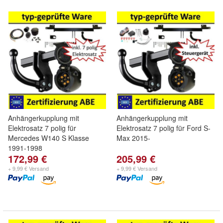
Anhängerkupplung mit
Anhängerkupplung mit
Elektrosatz 7 polig für
Elektrosatz 7 polig für Ford S-
Mercedes W140 S Klasse
Max 2015-
1991-1998
172,99 €
205,99 €
+ 9,99 € Versand
+ 9,99 € Versand