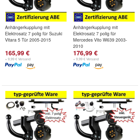
Anhängerkupplung mit
Anhängerkupplung mit
Elektrosatz 7 polig für Suzuki
Elektrosatz 7 polig für
Vitara 5 Tür 2005-2015
Mercedes Vito W639 2003-
2010
165,99 €
176,99 €
+ 9,99 € Versand
+ 9,99 € Versand