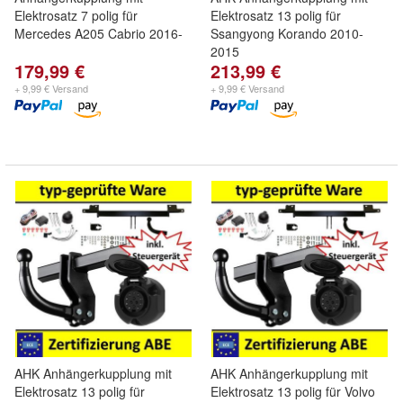
Elektrosatz 7 polig für
Elektrosatz 13 polig für
Mercedes A205 Cabrio 2016-
Ssangyong Korando 2010-
2015
179,99 €
213,99 €
+ 9,99 € Versand
+ 9,99 € Versand
AHK Anhängerkupplung mit
AHK Anhängerkupplung mit
Elektrosatz 13 polig für
Elektrosatz 13 polig für Volvo