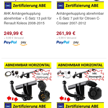
AHK Anhängerkupplung
Anhängerkupplung abnehmbar
abnehmbar + E-Satz 13 poli für
+ E-Satz 7 poli für Citroen C-
Renault Koleos 2008-2015
Crosser 2007-2012
249,99 €
261,99 €
+ 9,99 € Versand
+ 9,99 € Versand