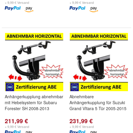
+ 9,99 € Versand
+ 9,99 € Versand
Anhängerkupplung abnehmbar
Abnehmbare
mit Hebelsystem für Subaru
Anhängerkupplung für Suzuki
Forester SH 2008-2013
Grand VItara 5 Tür 2005-2015
211,99 €
231,99 €
+ 9,99 € Versand
+ 9,99 € Versand