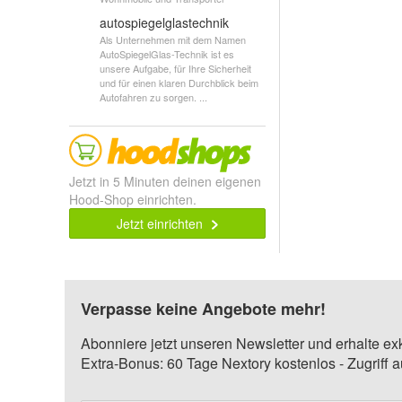
autospiegelglastechnik
Als Unternehmen mit dem Namen
AutoSpiegelGlas-Technik ist es
unsere Aufgabe, für Ihre Sicherheit
und für einen klaren Durchblick beim
Autofahren zu sorgen. ...
Jetzt in 5 Minuten deinen eigenen
Hood-Shop einrichten.
Jetzt einrichten
Verpasse keine Angebote mehr!
Abonniere jetzt unseren Newsletter und erhalte ex
Extra-Bonus: 60 Tage Nextory kostenlos - Zugriff 