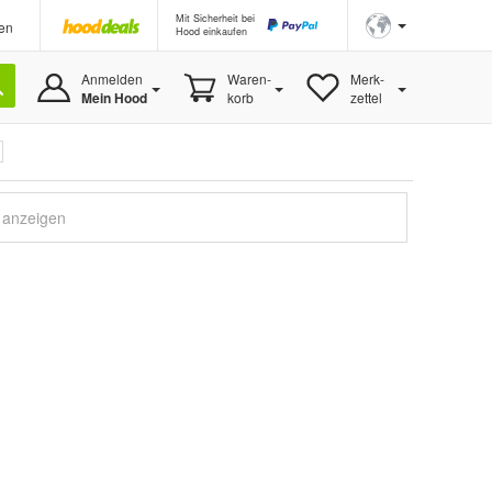
Mit Sicherheit bei
en
Hood einkaufen
Anmelden
Waren-
Merk-
Mein Hood
korb
zettel
e anzeigen