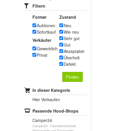
Filtern
Format
Zustand
Auktionen
Neu
Sofortkauf
Wie neu
Sehr gut
Verkäufer
Gut
Gewerblich
Akzeptabel
Privat
Überholt
Defekt
Finden
In dieser Kategorie
Hier Verkaufen
Passende Hood-Shops
Camper24
Camper24 - Fahrwerkstechnik
Wohnmobile und Transporter