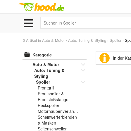
0 Artikel in
Auto & Motor
›
Auto: Tuning & Styling
›
Spoiler
›
Spo
Kategorie
In der Ka
Auto & Motor
Auto: Tuning &
Styling
Spoiler
Frontgrill
Frontspoiler &
Frontstoßstange
Heckspoiler
Motorhaubenverlängerung
Scheinwerferblenden
& Masken
Seitenschweller