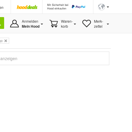
Mit Sicherheit bei
en
Hood einkaufen
Anmelden
Waren-
Merk-
Mein Hood
korb
zettel
ge
e anzeigen