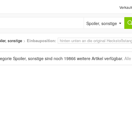
Verkauf
Spoiler, sonstige
iler, sonstige
>
Einbauposition:
hinten unten an die original Heckstoßstan
tegorie Spoiler, sonstige sind noch
19866 weitere Artikel
verfügbar.
All