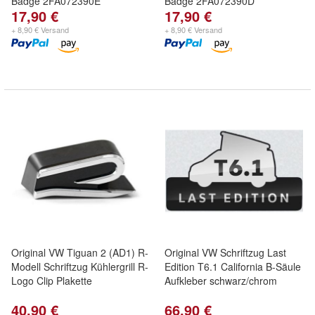
Badge 2FA072390E
Badge 2FA072390D
17,90 €
17,90 €
+ 8,90 € Versand
+ 8,90 € Versand
Original VW Tiguan 2 (AD1) R-
Original VW Schriftzug Last
Modell Schriftzug Kühlergrill R-
Edition T6.1 California B-Säule
Logo Clip Plakette
Aufkleber schwarz/chrom
40,90 €
66,90 €