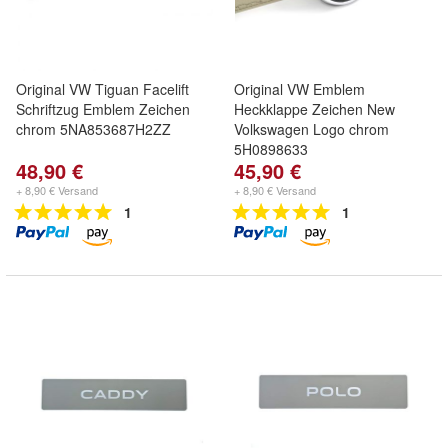
Original VW Tiguan Facelift
Original VW Emblem
Schriftzug Emblem Zeichen
Heckklappe Zeichen New
chrom 5NA853687H2ZZ
Volkswagen Logo chrom
5H0898633
48,90 €
45,90 €
+ 8,90 € Versand
+ 8,90 € Versand
1
1