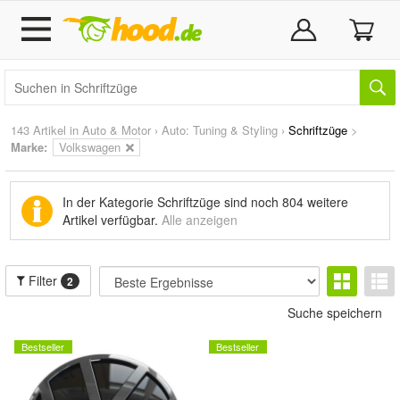
143 Artikel in
Auto & Motor
›
Auto: Tuning & Styling
›
Schriftzüge
>
Marke
:
Volkswagen
In der Kategorie Schriftzüge sind noch
804 weitere
Artikel
verfügbar.
Alle anzeigen
Filter
2
Suche speichern
Bestseller
Bestseller