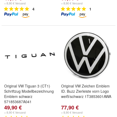
+ 8,90 € Versand
+ 8,90 € Versand
4
1
Original VW Tiguan 3 (CT1)
Original VW Zeichen Emblem
Schriftzug Modellbezeichnung
ID. Buzz Zierleiste vorn Logo
Emblem schwarz
weiß/schwarz 1T3853601AWA
571853687A041
49,90 €
77,90 €
+ 8,90 € Versand
+ 8,90 € Versand