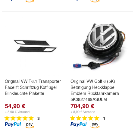
Original VW T6.1 Transporter
Original VW Golf 6 (5K)
Facelift Schriftzug Kotflügel
Betätigung Heckklappe
Blinkleuchte Plakette
Emblem Rückfahrkamera
5K0827469ASULM
54,90 €
704,90 €
+ 8,90 € Versand
+ 8,90 € Versand
3
1