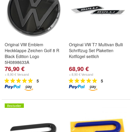
Original VW Emblem
Original VW T7 Multivan Bulli
Heckklappe Zeichen Golf 8 R
Schriftzug Set Plaketten
Black Edition Logo
Kotflügel seitlich
5H0898633A
76,90 €
68,90 €
+ 8,90 € Versand
+ 8,90 € Versand
5
5
Bestseller