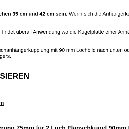
schen 35 cm und 42 cm sein.
Wenn sich die Anhängerkupp
te findet überall Anwendung wo die Kugelplatte einer A
anschanhängerkupplung mit 90 mm Lochbild nach unten od
gers.
SSIEREN
mm
erung 75mm für 2 Loch Flanschkugel 90mm 