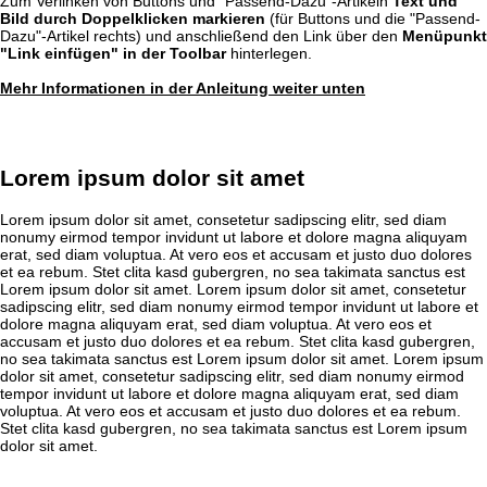
Zum Verlinken von Buttons und "Passend-Dazu"-Artikeln
Text und
Bild durch Doppelklicken markieren
(für Buttons und die "Passend-
Dazu"-Artikel rechts) und anschließend den Link über den
Menüpunkt
"Link einfügen" in der Toolbar
hinterlegen.
Mehr Informationen in der Anleitung weiter unten
Lorem ipsum dolor sit amet
Lorem ipsum dolor sit amet, consetetur sadipscing elitr, sed diam
nonumy eirmod tempor invidunt ut labore et dolore magna aliquyam
erat, sed diam voluptua. At vero eos et accusam et justo duo dolores
et ea rebum. Stet clita kasd gubergren, no sea takimata sanctus est
Lorem ipsum dolor sit amet. Lorem ipsum dolor sit amet, consetetur
sadipscing elitr, sed diam nonumy eirmod tempor invidunt ut labore et
dolore magna aliquyam erat, sed diam voluptua. At vero eos et
accusam et justo duo dolores et ea rebum. Stet clita kasd gubergren,
no sea takimata sanctus est Lorem ipsum dolor sit amet. Lorem ipsum
dolor sit amet, consetetur sadipscing elitr, sed diam nonumy eirmod
tempor invidunt ut labore et dolore magna aliquyam erat, sed diam
voluptua. At vero eos et accusam et justo duo dolores et ea rebum.
Stet clita kasd gubergren, no sea takimata sanctus est Lorem ipsum
dolor sit amet.