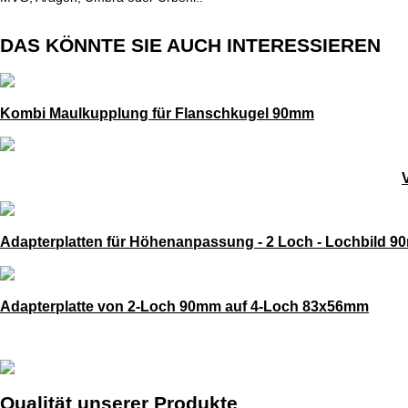
DAS KÖNNTE SIE AUCH INTERESSIEREN
Kombi Maulkupplung für Flanschkugel 90mm
Adapterplatten für Höhenanpassung - 2 Loch - Lochbild 
Adapterplatte von 2-Loch 90mm auf 4-Loch 83x56mm
Qualität unserer Produkte