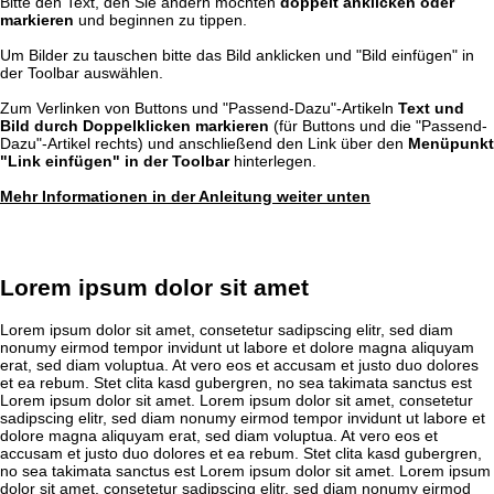
Bitte den Text, den Sie ändern möchten
doppelt anklicken oder
markieren
und beginnen zu tippen.
Um Bilder zu tauschen bitte das Bild anklicken und "Bild einfügen" in
der Toolbar auswählen.
Zum Verlinken von Buttons und "Passend-Dazu"-Artikeln
Text und
Bild durch Doppelklicken markieren
(für Buttons und die "Passend-
Dazu"-Artikel rechts) und anschließend den Link über den
Menüpunkt
"Link einfügen" in der Toolbar
hinterlegen.
Mehr Informationen in der Anleitung weiter unten
Lorem ipsum dolor sit amet
Lorem ipsum dolor sit amet, consetetur sadipscing elitr, sed diam
nonumy eirmod tempor invidunt ut labore et dolore magna aliquyam
erat, sed diam voluptua. At vero eos et accusam et justo duo dolores
et ea rebum. Stet clita kasd gubergren, no sea takimata sanctus est
Lorem ipsum dolor sit amet. Lorem ipsum dolor sit amet, consetetur
sadipscing elitr, sed diam nonumy eirmod tempor invidunt ut labore et
dolore magna aliquyam erat, sed diam voluptua. At vero eos et
accusam et justo duo dolores et ea rebum. Stet clita kasd gubergren,
no sea takimata sanctus est Lorem ipsum dolor sit amet. Lorem ipsum
dolor sit amet, consetetur sadipscing elitr, sed diam nonumy eirmod