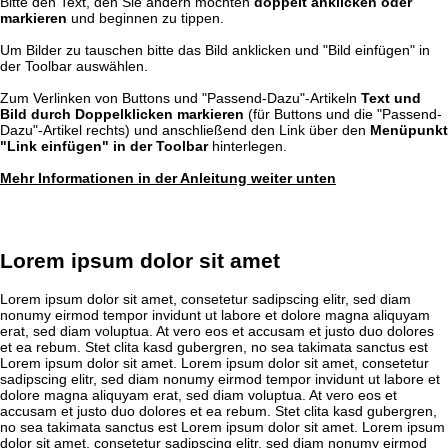
Bitte den Text, den Sie ändern möchten
doppelt anklicken oder
markieren
und beginnen zu tippen.
Um Bilder zu tauschen bitte das Bild anklicken und "Bild einfügen" in
der Toolbar auswählen.
Zum Verlinken von Buttons und "Passend-Dazu"-Artikeln
Text und
Bild durch Doppelklicken markieren
(für Buttons und die "Passend-
Dazu"-Artikel rechts) und anschließend den Link über den
Menüpunkt
"Link einfügen" in der Toolbar
hinterlegen.
Mehr Informationen in der Anleitung weiter unten
Lorem ipsum dolor sit amet
Lorem ipsum dolor sit amet, consetetur sadipscing elitr, sed diam
nonumy eirmod tempor invidunt ut labore et dolore magna aliquyam
erat, sed diam voluptua. At vero eos et accusam et justo duo dolores
et ea rebum. Stet clita kasd gubergren, no sea takimata sanctus est
Lorem ipsum dolor sit amet. Lorem ipsum dolor sit amet, consetetur
sadipscing elitr, sed diam nonumy eirmod tempor invidunt ut labore et
dolore magna aliquyam erat, sed diam voluptua. At vero eos et
accusam et justo duo dolores et ea rebum. Stet clita kasd gubergren,
no sea takimata sanctus est Lorem ipsum dolor sit amet. Lorem ipsum
dolor sit amet, consetetur sadipscing elitr, sed diam nonumy eirmod