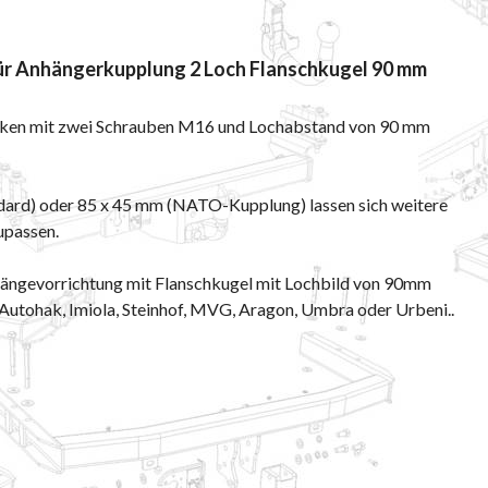
r Anhängerkupplung 2 Loch Flanschkugel 90 mm
cken mit zwei Schrauben M16 und Lochabstand von 90 mm
dard) oder 85 x 45 mm (NATO-Kupplung) lassen sich weitere
upassen.
Anhängevorrichtung mit Flanschkugel mit Lochbild von 90mm
, Autohak, Imiola, Steinhof, MVG, Aragon, Umbra oder Urbeni..