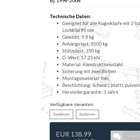
Bj. 1996-2004
Technische Daten:
Geeignet für alle Kugelköpfe mit 2 S
Lochbild 90 mm
Gewicht: 9,9 kg
Anhängelast: 3500 kg
Stützulast: 350 kg
D-Wert: 17,25 kN
Material: Konstruktionsstahl
Sicherung mit zwei Bolzen
Montagematerial: Inkl.
Beschichtung: Schwarz (matt), pulverl
Herstellergarantie: 3 Jahre
Verfügbare Varianten:
3x45mm
5x45mm
EUR 138.99
FRAG