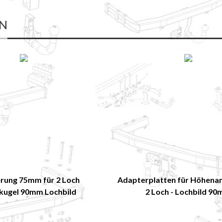
EN
rung 75mm für 2 Loch
Adapterplatten für Höhena
kugel 90mm Lochbild
2 Loch - Lochbild 9