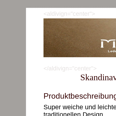
<aldivign="center">
</aldivign="center">
Skandinav
Produktbeschreibun
Super weiche und leicht
traditionellen Design.