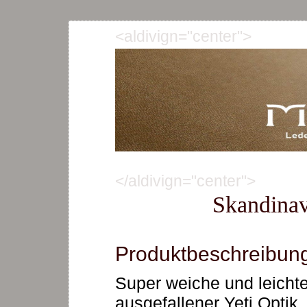
<aldivign="center">
</aldivign="center">
Skandinav
Produktbeschreibun
Super weiche und leicht
ausgefallener Yeti Optik.