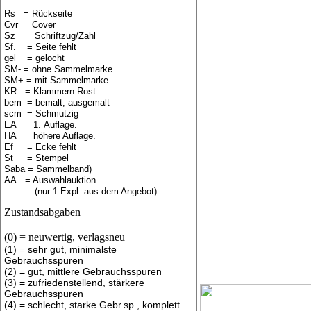
Rs = Rückseite
Cvr = Cover
Sz = Schriftzug/Zahl
Sf. = Seite fehlt
gel = gelocht
SM- = ohne Sammelmarke
SM+ = mit Sammelmarke
KR = Klammern Rost
bem = bemalt, ausgemalt
scm = Schmutzig
EA = 1. Auflage.
HA = höhere Auflage.
Ef = Ecke fehlt
St = Stempel
Saba = Sammelband)
AA = Auswahlauktion
(nur 1 Expl. aus dem Angebot)
Zustandsabgaben
(0) = neuwertig, verlagsneu
(1) = sehr gut, minimalste
Gebrauchsspuren
(2) = gut, mittlere Gebrauchsspuren
(3) = zufriedenstellend, stärkere
Gebrauchsspuren
(4) = schlecht, starke Gebr.sp., komplett