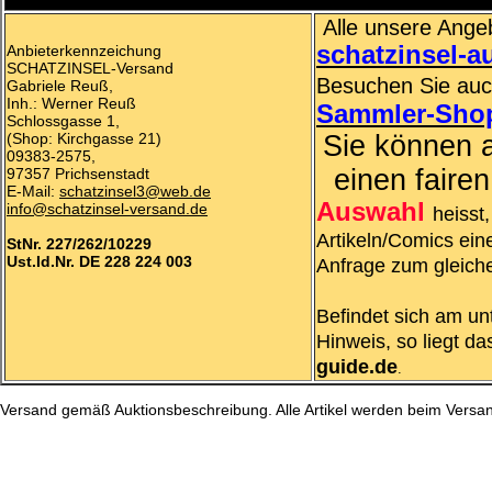
Alle unsere Angeb
schatzinsel-a
Anbieterkennzeichung
SCHATZINSEL-Versand
Besuchen Sie au
Gabriele Reuß,
Inh.: Werner Reuß
Sammler-Sho
Schlossgasse 1,
(Shop: Kirchgasse 21)
Sie können 
09383-2575,
einen faire
97357 Prichsenstadt
E-Mail:
schatzinsel3@web.de
Auswahl
info@schatzinsel-versand.de
heisst
Artikeln/Comics ein
StNr. 227/262/10229
Ust.Id.Nr. DE 228 224 003
Anfrage zum gleiche
Befindet sich am un
Hinweis, so liegt d
guide.de
.
Versand gemäß Auktionsbeschreibung. Alle Artikel werden beim Vers