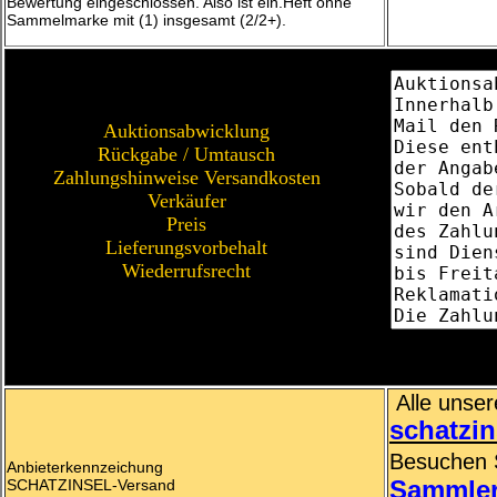
Bewertung eingeschlossen. Also ist ein.Heft ohne
Sammelmarke mit (1) insgesamt (2/2+).
Auktionsabwicklung
Rückgabe / Umtausch
Zahlungshinweise Versandkosten
Verkäufer
Preis
Lieferungsvorbehalt
Wiederrufsrecht
Alle unser
schatzin
Besuchen 
Anbieterkennzeichung
SCHATZINSEL-Versand
Sammle