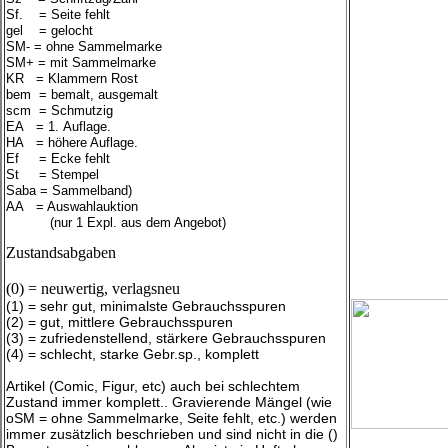
Sf. = Seite fehlt
gel = gelocht
SM- = ohne Sammelmarke
SM+ = mit Sammelmarke
KR = Klammern Rost
bem = bemalt, ausgemalt
scm = Schmutzig
EA = 1. Auflage.
HA = höhere Auflage.
Ef = Ecke fehlt
St = Stempel
Saba = Sammelband)
AA = Auswahlauktion
(nur 1 Expl. aus dem Angebot)
Zustandsabgaben
(0) = neuwertig, verlagsneu
(1) = sehr gut, minimalste Gebrauchsspuren
(2) = gut, mittlere Gebrauchsspuren
(3) = zufriedenstellend, stärkere Gebrauchsspuren
(4) = schlecht, starke Gebr.sp., komplett
Artikel (Comic, Figur, etc) auch bei schlechtem
Zustand immer komplett.. Gravierende Mängel (wie
oSM = ohne Sammelmarke, Seite fehlt, etc.) werden
immer zusätzlich beschrieben und sind nicht in die ()