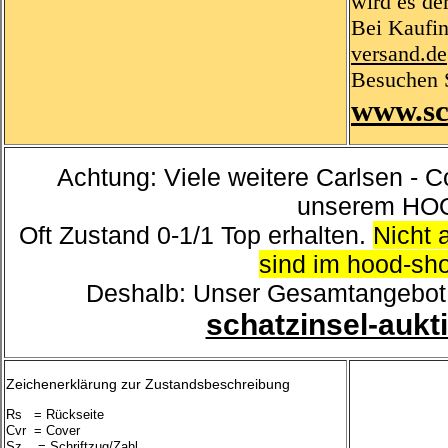
wird es d
Bei Kaufin
versand.de
Besuchen 
www.sc
Achtung: Viele weitere Carlsen - C
unserem HO
Oft Zustand 0-1/1 Top erhalten.
Nicht a
sind im hood-sh
Deshalb: Unser Gesamtangebot gi
schatzinsel-aukt
Zeichenerklärung zur Zustandsbeschreibung
Rs = Rückseite
Cvr = Cover
Sz = Schriftzug/Zahl