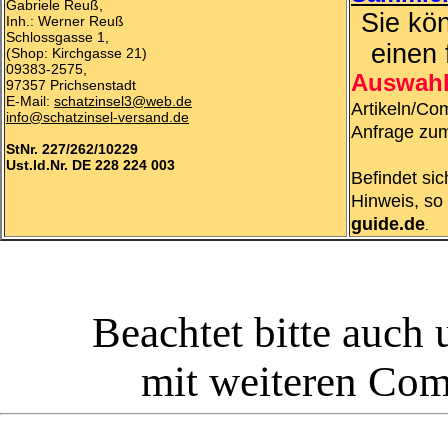
Gabriele Reuß,
Sie kö
Inh.: Werner Reuß
Schlossgasse 1,
einen 
(Shop: Kirchgasse 21)
09383-2575,
Auswah
97357 Prichsenstadt
E-Mail:
schatzinsel3@web.de
Artikeln/Co
info@schatzinsel-versand.de
Anfrage zum
StNr. 227/262/10229
Ust.Id.Nr. DE 228 224 003
Befindet si
Hinweis, so 
guide.de
.
Beachtet bitte auch
mit weiteren Com