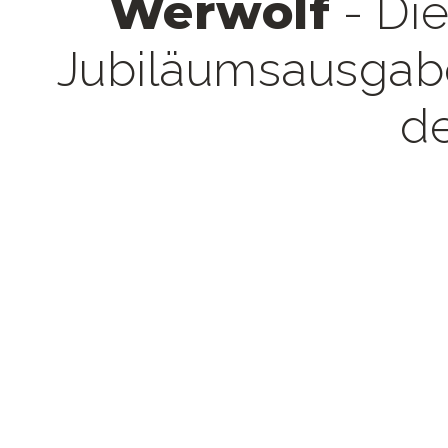
Werwolf
- Di
Jubiläumsausgabe
d