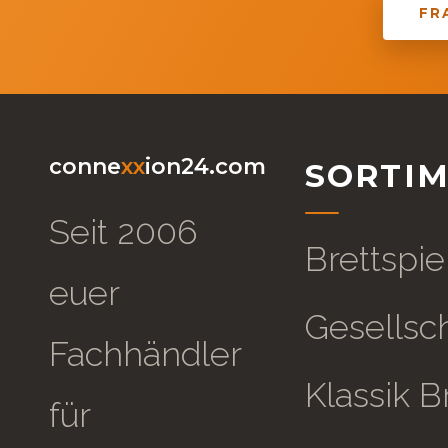
FR
conne
xx
ion24.com
SORTI
Seit 2006
Brettspie
euer
Gesellsch
Fachhändler
Klassik B
für