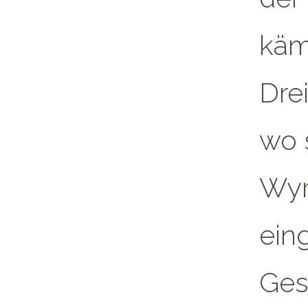
käm
Dre
wo 
Wyr
ein
Ges