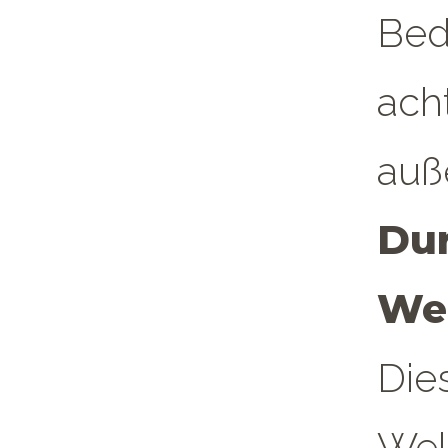
Bed
ach
auß
Dur
We
Die
Wel