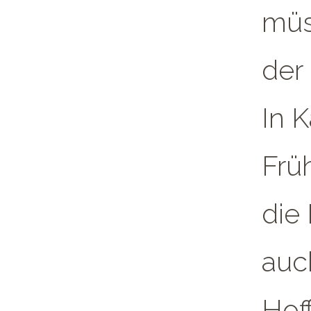
müs
der
In K
Frü
die
auc
Hof