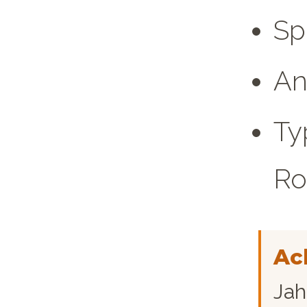
Sp
An
Ty
Ro
Ac
Jah