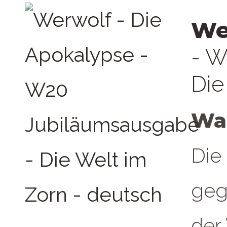
We
- W
Die
Wan
Die
geg
der