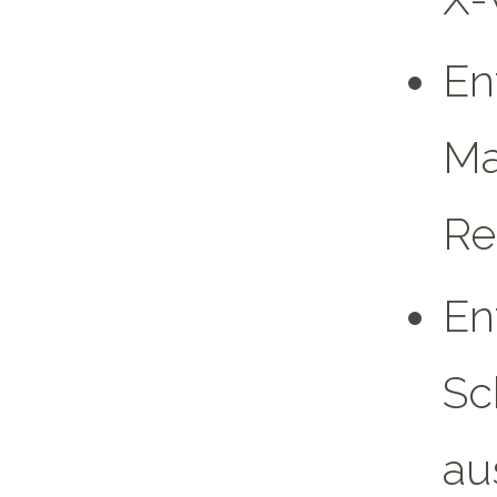
En
Ma
Re
En
Sc
au