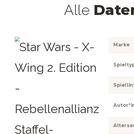
Date
Alle
Marke
Spielty
Spiellin
Autor*i
Alters