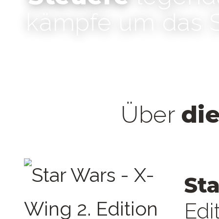
kämpfe um das Sc
di
Über
St
Edi