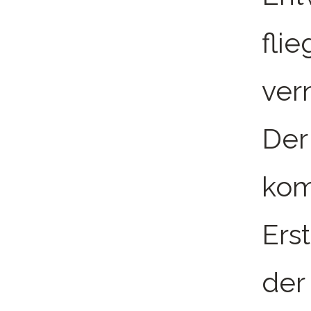
fli
ver
Der
kom
Erst
der