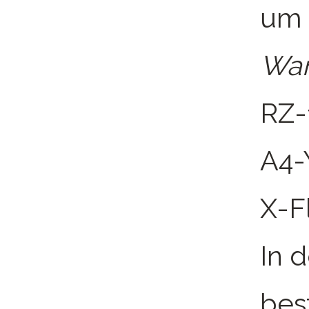
um 
War
RZ-
A4-
X-F
In 
bes