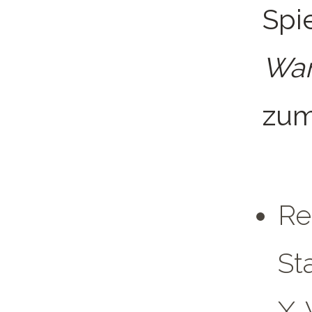
Spi
War
zum
Re
St
X-