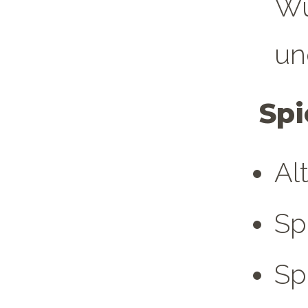
Wü
un
Spi
Al
Sp
Sp