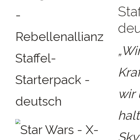
Sta
deu
„Wir
Kra
wir
hal
Sky