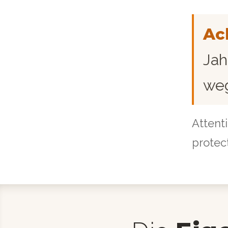
Ac
Jah
weg
Attenti
protec