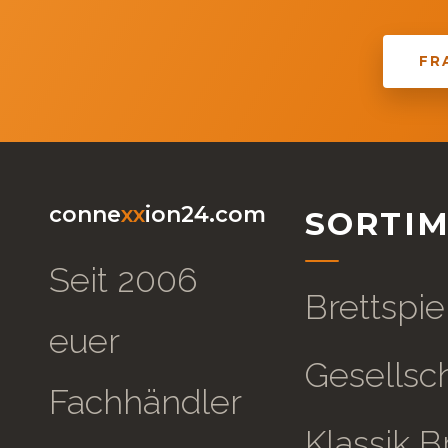
FR
conne
xx
ion24.com
SORTI
Seit 2006
Brettspie
euer
Gesellsch
Fachhändler
Klassik B