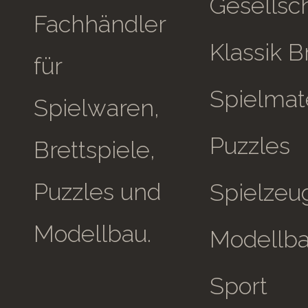
Gesellsch
Fachhändler
Klassik B
für
Spielmate
Spielwaren,
Puzzles
Brettspiele,
Puzzles und
Spielzeu
Modellbau.
Modellb
Sport