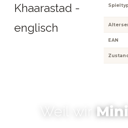
Spielty
Alters
EAN
Zustan
Min
Weil wir