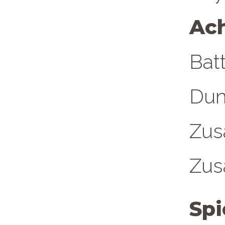
Ac
Bat
Dun
Zus
Zus
Spi