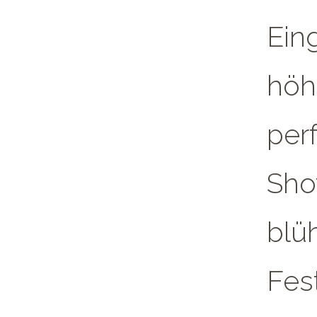
Ein
höh
per
Sho
blü
Fes