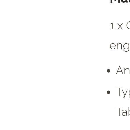
1 x 
eng
An
Ty
Ta