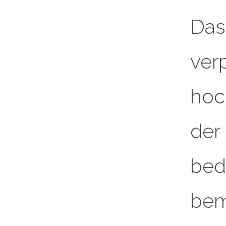
Das
ver
hoc
der 
bedr
bem