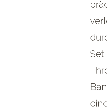
prä
ver
dur
Set
Thr
Ban
ein