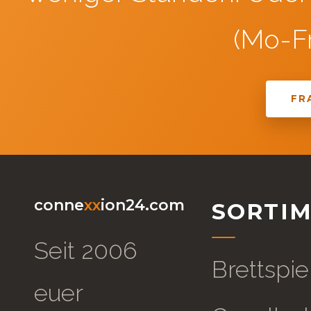
(Mo-Fr
FR
conne
xx
ion24.com
SORTI
Seit 2006
Brettspie
euer