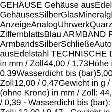
GEHÄUSE Gehäuse ausEdels
GehäusesSilberGlasMineral
AnzeigeAnalogUhrwerkQuar
ZiffernblattsBlau ARMBAND 
ArmbandsSilberSchließeAuto
ausEdelstahl TECHNISCHE 
in mm / Zoll44,00 / 1,73Höhe 
0,39Wasserdicht bis (bar)5,0
Zoll12,00 / 0,47Gewicht in g 
(ohne Krone) in mm / Zoll: 44,
/ 0,39 - Wasserdicht bis (bar)