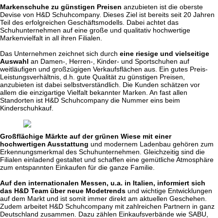
Markenschuhe zu günstigen Preisen
anzubieten ist die oberste
Devise von H&D Schuhcompany. Dieses Ziel ist bereits seit 20 Jahren
Teil des erfolgreichen Geschäftsmodells. Dabei achtet das
Schuhunternehmen auf eine große und qualitativ hochwertige
Markenvielfalt in all ihren Filialen.
Das Unternehmen zeichnet sich durch
eine riesige und vielseitige
Auswahl
an Damen-, Herren-, Kinder- und Sportschuhen auf
weitläufigen und großzügigen Verkaufsflächen aus. Ein gutes Preis-
Leistungsverhältnis, d.h. gute Qualität zu günstigen Preisen,
anzubieten ist dabei selbstverständlich. Die Kunden schätzen vor
allem die einzigartige Vielfalt bekannter Marken. An fast allen
Standorten ist H&D Schuhcompany die Nummer eins beim
Kinderschuhkauf.
Großflächige Märkte auf der grünen Wiese mit einer
hochwertigen Ausstattung
und modernem Ladenbau gehören zum
Erkennungsmerkmal des Schuhunternehmen. Gleichzeitig sind die
Filialen einladend gestaltet und schaffen eine gemütliche Atmosphäre
zum entspannten Einkaufen für die ganze Familie.
Auf den internationalen Messen, u.a. in Italien, informiert sich
das H&D Team über neue Modetrends
und wichtige Entwicklungen
auf dem Markt und ist somit immer direkt am aktuellen Geschehen.
Zudem arbeitet H&D Schuhcompany mit zahlreichen Partnern in ganz
Deutschland zusammen. Dazu zählen Einkaufsverbände wie SABU,