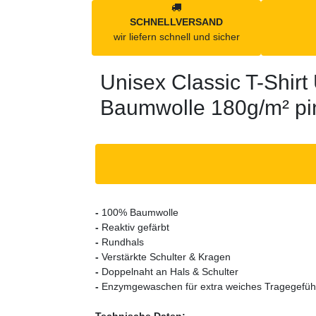
SCHNELLVERSAND
wir liefern schnell und sicher
Unisex Classic T-Shi
Baumwolle 180g/m² pi
-
100% Baumwolle
-
Reaktiv gefärbt
-
Rundhals
-
Verstärkte Schulter & Kragen
-
Doppelnaht an Hals & Schulter
-
Enzymgewaschen für extra weiches Tragegefühl,