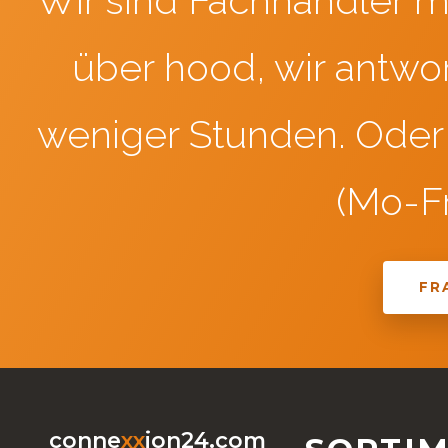
Wir sind Fachhändler mi
über hood, wir antwor
weniger Stunden. Oder 
(Mo-Fr
FR
conne
xx
ion24.com