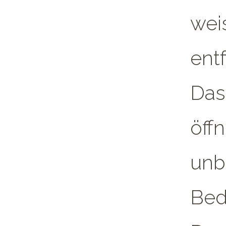
wei
ent
Das
öff
unb
Bed