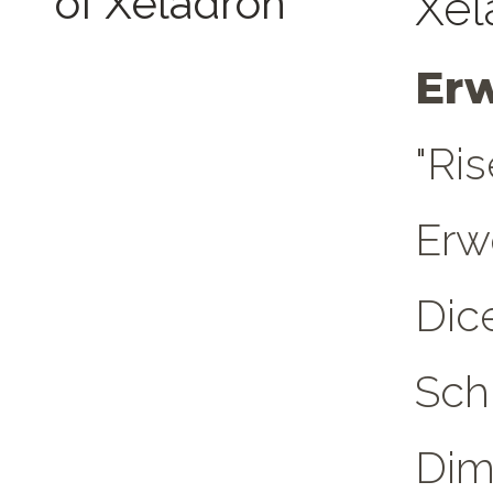
Xel
Er
"Ris
Erw
Dic
Sch
Dim