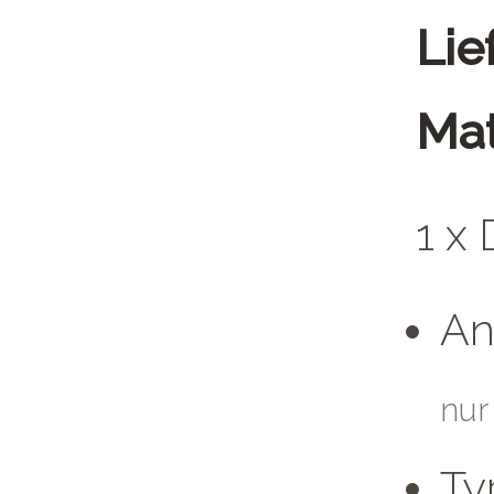
Lie
Mat
1 x
An
nur
Ty