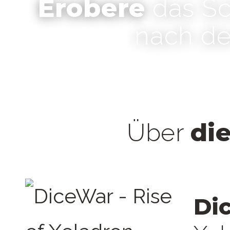
Erobere
das Sc
nach d
di
Über
Di