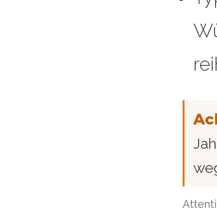
Wü
re
Ac
Jah
weg
Attenti