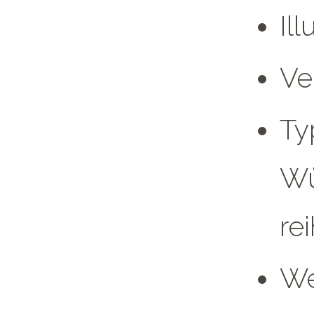
Ill
Ve
Ty
Wü
re
We