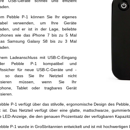
are USB-Geräte schnell und effizient
laden.
em Pebble P-1 können Sie Ihr eigenes
kabel verwenden, um Ihre Geräte
laden, und er ist in der Lage, beliebte
phones wie das iPhone 7 bis zu 5 Mal
as Samsung Galaxy S8 bis zu 3 Mal
laden.
inem Ladeanschluss mit USB-C-Eingang
der Pebble P-1 kompatibel und
ftssicher für neue USB-C-Geräte und -
l, so dass Sie Ihr Netzteil nicht
alisieren müssen, wenn Sie Ihr
phone, Tablet oder tragbares Gerät
isieren.
ebble P-1 verfügt über das stilvolle, ergonomische Design des Pebbl
bt ist. Das Netzteil verfügt über eine glatte, mattschwarze, gummie
le LED-Anzeige, die den genauen Prozentsatz der verfügbaren Kapazitä
bble P-1 wurde in Großbritannien entwickelt und ist mit hochwertigen L