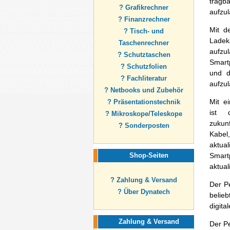
tragb
? Grafikrechner
aufzu
? Finanzrechner
Mit d
? Tisch- und
Lade
Taschenrechner
aufzu
? Schutztaschen
Smart
? Schutzfolien
und d
? Fachliteratur
aufzu
? Netbooks und Zubehör
Mit e
? Präsentationstechnik
ist 
? Mikroskope/Teleskope
zukun
? Sonderposten
Kabe
aktu
Shop-Seiten
Smart
aktual
? Zahlung & Versand
Der P
? Über Dynatech
belie
digita
Zahlung & Versand
Der Pe