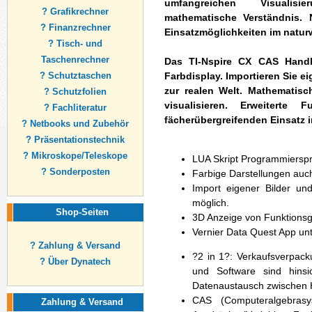
umfangreichen Visualisi
? Grafikrechner
mathematische Verständnis. 
? Finanzrechner
Einsatzmöglichkeiten im natur
? Tisch- und
Taschenrechner
Das TI-Nspire CX CAS Handh
? Schutztaschen
Farbdisplay. Importieren Sie e
zur realen Welt. Mathematis
? Schutzfolien
visualisieren. Erweiterte 
? Fachliteratur
fächerübergreifenden Einsatz 
? Netbooks und Zubehör
? Präsentationstechnik
? Mikroskope/Teleskope
LUA Skript Programmiersp
? Sonderposten
Farbige Darstellungen auc
Import eigener Bilder un
möglich.
Shop-Seiten
3D Anzeige von Funktions
Vernier Data Quest App unt
? Zahlung & Versand
?2 in 1?: Verkaufsverpack
? Über Dynatech
und Software sind hinsic
Datenaustausch zwischen 
CAS (Computeralgebrasy
Zahlung & Versand