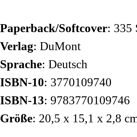
Paperback/Softcover
:
335 
Verlag
:
DuMont
Sprache
:
Deutsch
ISBN-10
:
3770109740
ISBN-13
:
9783770109746
Größe
:
20,5 x 15,1 x 2,8 c