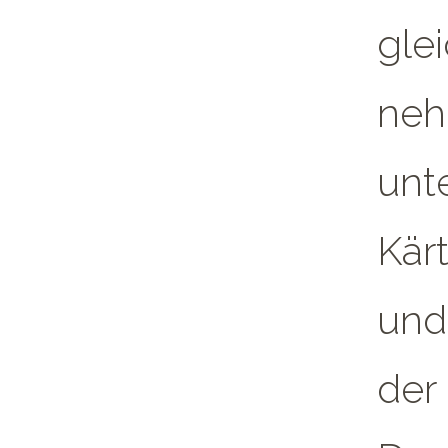
glei
neh
unt
Kär
und
der