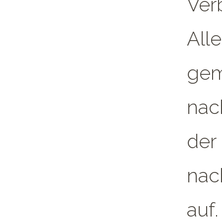
Ver
All
gem
nac
der 
nac
auf.