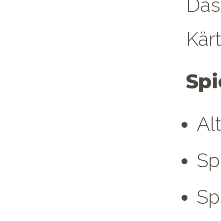
Das
Kär
Spi
Al
Sp
Sp