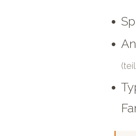
Sp
An
(te
Ty
Fa