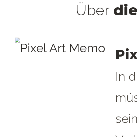
di
Über
Pix
In 
müss
sein