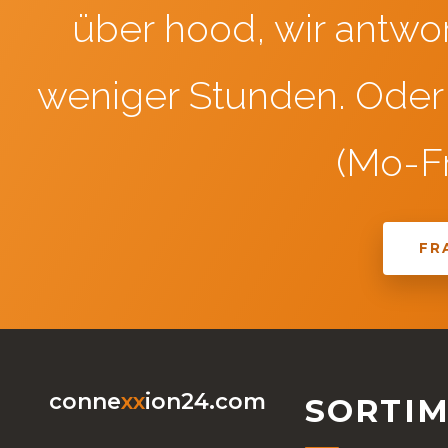
über hood, wir antwor
weniger Stunden. Oder 
(Mo-Fr
FR
conne
xx
ion24.com
SORTI