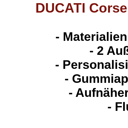
DUCATI Corse 
- Materialie
- 2 Au
- Personalis
- Gummiapp
- Aufnähe
- F