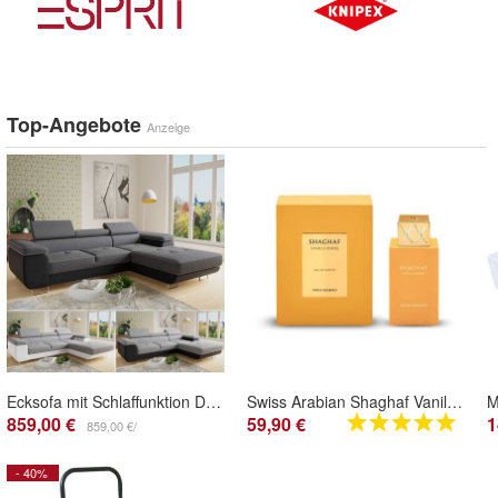
Top-Angebote
Anzeige
Ecksofa mit Schlaffunktion DIVO - Sofa, Eckcouch, Kopfteilverstellung, Federkern
Swiss Arabian Shaghaf Vanilla Toffee Eau de Parfum Unisex 75ML
859,00 €
59,90 €
1
859,00 €/
- 40%