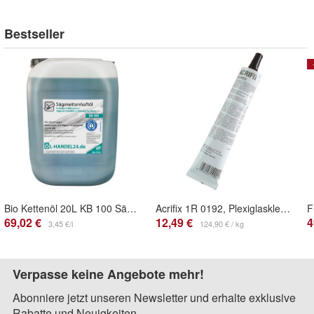
Bestseller
Bio Kettenöl 20L KB 100 Sägekettenhaftöl Sägekettenöl Haftöl Motorsägenöl
Acrifix 1R 0192, Plexiglaskleber, transparent, 100g-Tube
69,02 €
12,49 €
4
3,45 €/l
124,90 € / kg
Verpasse keine Angebote mehr!
Abonniere jetzt unseren Newsletter und erhalte exklusive
Rabatte und Neuigkeiten.