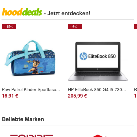
- Jetzt entdecken!
- 15%
- 6%
Paw Patrol Kinder-Sporttasche * marineblau
HP EliteBook 850 G4 i5-7300U 8GB 256GB SSD 1920x1080 WLAN BT Webcam Win 11 Pro
16,91 €
205,99 €
1
Beliebte Marken