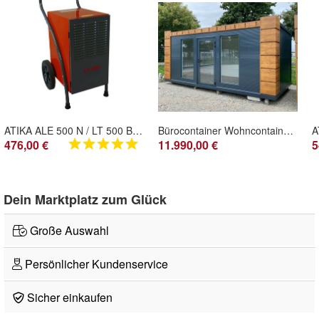
ATIKA ALE 500 N / LT 500 Bautrockner Luftentfeuchter Trockner Entfeuchter | 230V | 70
Bürocontainer Wohncontainer Gartenhaus Büro Gartenlaube Bungalow Tiny House -neu
476,00 €
11.990,00 €
5
Dein Marktplatz zum Glück
Große Auswahl
Persönlicher Kundenservice
Sicher einkaufen